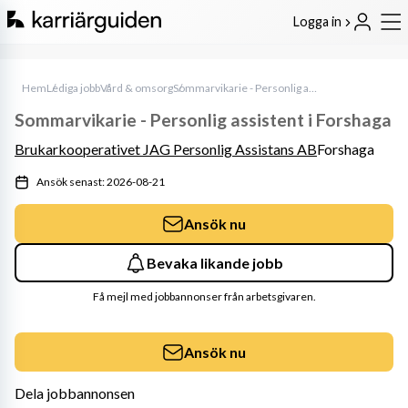
Logga in
Hem
Lediga jobb
Vård & omsorg
Sommarvikarie - Personlig assistent i Forshaga
Sommarvikarie - Personlig assistent i Forshaga
Brukarkooperativet JAG Personlig Assistans AB
Forshaga
Ansök senast: 2026-08-21
Ansök nu
Bevaka likande jobb
Få mejl med jobbannonser från arbetsgivaren.
Ansök nu
Dela jobbannonsen