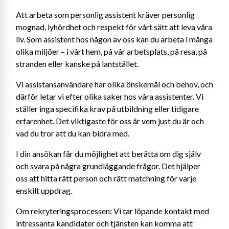
Att arbeta som personlig assistent kräver personlig 
mognad, lyhördhet och respekt för vårt sätt att leva våra 
liv. Som assistent hos någon av oss kan du arbeta i många 
olika miljöer – i vårt hem, på vår arbetsplats, på resa, på 
stranden eller kanske på lantstället.
Vi assistansanvändare har olika önskemål och behov, och 
därför letar vi efter olika saker hos våra assistenter. Vi 
ställer inga specifika krav på utbildning eller tidigare 
erfarenhet. Det viktigaste för oss är vem just du är och 
vad du tror att du kan bidra med.
I din ansökan får du möjlighet att berätta om dig själv 
och svara på några grundläggande frågor. Det hjälper 
oss att hitta rätt person och rätt matchning för varje 
enskilt uppdrag.
Om rekryteringsprocessen: Vi tar löpande kontakt med 
intressanta kandidater och tjänsten kan komma att 