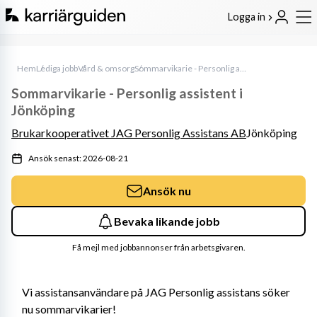
Logga in
Hem
Lediga jobb
Vård & omsorg
Sommarvikarie - Personlig assistent i Jönköping
Sommarvikarie - Personlig assistent i
Jönköping
Brukarkooperativet JAG Personlig Assistans AB
Jönköping
Ansök senast: 2026-08-21
Ansök nu
Bevaka likande jobb
Få mejl med jobbannonser från arbetsgivaren.
Vi assistansanvändare på JAG Personlig assistans söker 
nu sommarvikarier!