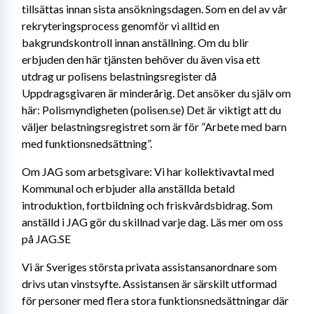
tillsättas innan sista ansökningsdagen. Som en del av vår 
rekryteringsprocess genomför vi alltid en 
bakgrundskontroll innan anställning. Om du blir 
erbjuden den här tjänsten behöver du även visa ett 
utdrag ur polisens belastningsregister då 
Uppdragsgivaren är minderårig. Det ansöker du själv om 
här: Polismyndigheten (polisen.se) Det är viktigt att du 
väljer belastningsregistret som är för ”Arbete med barn 
med funktionsnedsättning”.
Om JAG som arbetsgivare: Vi har kollektivavtal med 
Kommunal och erbjuder alla anställda betald 
introduktion, fortbildning och friskvårdsbidrag. Som 
anställd i JAG gör du skillnad varje dag. Läs mer om oss 
på JAG.SE
Vi är Sveriges största privata assistansanordnare som 
drivs utan vinstsyfte. Assistansen är särskilt utformad 
för personer med flera stora funktionsnedsättningar där 