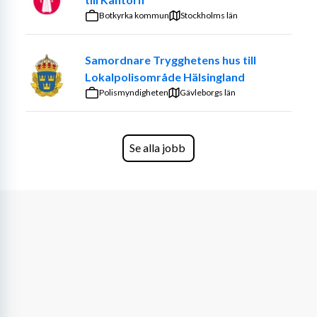
rekryteringsprocess genomför vi alltid en 
Botkyrka kommun
Stockholms län
bakgrundskontroll innan anställning. Om du blir 
erbjuden den här tjänsten behöver du även visa ett 
Samordnare Trygghetens hus till
utdrag ur polisens belastningsregister då 
Lokalpolisområde Hälsingland
Uppdragsgivaren är minderårig. Det ansöker du själv om 
Polismyndigheten
här: Polismyndigheten (polisen.se) Det är viktigt att du 
Gävleborgs län
väljer belastningsregistret som är för ”Arbete med barn 
med funktionsnedsättning”.
Se alla jobb
Om JAG som arbetsgivare: Vi har kollektivavtal med 
Kommunal och erbjuder alla anställda betald 
introduktion, fortbildning och friskvårdsbidrag. Som 
anställd i JAG gör du skillnad varje dag. Läs mer om oss 
på JAG.SE
Vi är Sveriges största privata assistansanordnare som 
drivs utan vinstsyfte. Assistansen är särskilt utformad 
för personer med flera stora funktionsnedsättningar där 
en är den intellektuella förmågan. Organisationen har en 