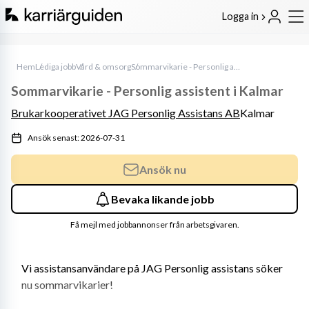
Logga in
Hem
Lediga jobb
Vård & omsorg
Sommarvikarie - Personlig assistent i Kalmar
Sommarvikarie - Personlig assistent i Kalmar
Brukarkooperativet JAG Personlig Assistans AB
Kalmar
Ansök senast: 2026-07-31
Ansök nu
Bevaka likande jobb
Få mejl med jobbannonser från arbetsgivaren.
Vi assistansanvändare på JAG Personlig assistans söker 
nu sommarvikarier!