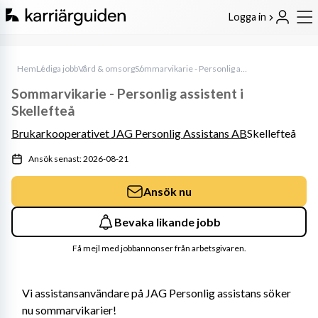
Logga in
Hem
Lediga jobb
Vård & omsorg
Sommarvikarie - Personlig assistent i Skellefteå
Sommarvikarie - Personlig assistent i
Skellefteå
Brukarkooperativet JAG Personlig Assistans AB
Skellefteå
Ansök senast: 2026-08-21
Ansök nu
Bevaka likande jobb
Få mejl med jobbannonser från arbetsgivaren.
Vi assistansanvändare på JAG Personlig assistans söker 
nu sommarvikarier!