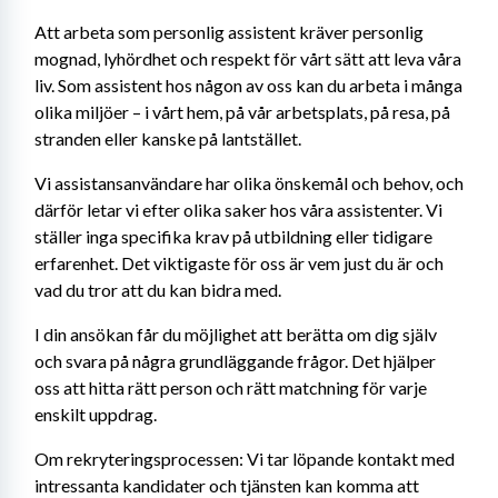
Att arbeta som personlig assistent kräver personlig 
mognad, lyhördhet och respekt för vårt sätt att leva våra 
liv. Som assistent hos någon av oss kan du arbeta i många 
olika miljöer – i vårt hem, på vår arbetsplats, på resa, på 
stranden eller kanske på lantstället.
Vi assistansanvändare har olika önskemål och behov, och 
därför letar vi efter olika saker hos våra assistenter. Vi 
ställer inga specifika krav på utbildning eller tidigare 
erfarenhet. Det viktigaste för oss är vem just du är och 
vad du tror att du kan bidra med.
I din ansökan får du möjlighet att berätta om dig själv 
och svara på några grundläggande frågor. Det hjälper 
oss att hitta rätt person och rätt matchning för varje 
enskilt uppdrag.
Om rekryteringsprocessen: Vi tar löpande kontakt med 
intressanta kandidater och tjänsten kan komma att 