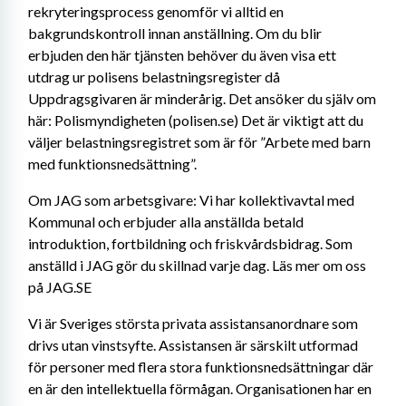
rekryteringsprocess genomför vi alltid en 
bakgrundskontroll innan anställning. Om du blir 
erbjuden den här tjänsten behöver du även visa ett 
utdrag ur polisens belastningsregister då 
Uppdragsgivaren är minderårig. Det ansöker du själv om 
här: Polismyndigheten (polisen.se) Det är viktigt att du 
väljer belastningsregistret som är för ”Arbete med barn 
med funktionsnedsättning”.
Om JAG som arbetsgivare: Vi har kollektivavtal med 
Kommunal och erbjuder alla anställda betald 
introduktion, fortbildning och friskvårdsbidrag. Som 
anställd i JAG gör du skillnad varje dag. Läs mer om oss 
på JAG.SE
Vi är Sveriges största privata assistansanordnare som 
drivs utan vinstsyfte. Assistansen är särskilt utformad 
för personer med flera stora funktionsnedsättningar där 
en är den intellektuella förmågan. Organisationen har en 