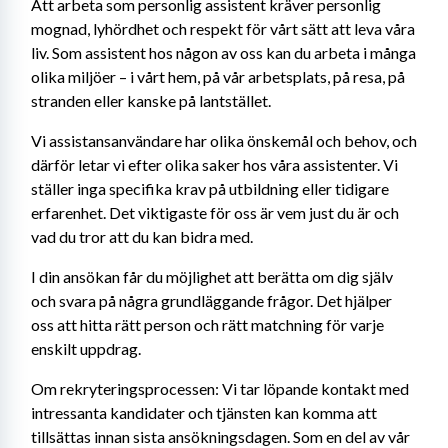
Att arbeta som personlig assistent kräver personlig 
mognad, lyhördhet och respekt för vårt sätt att leva våra 
liv. Som assistent hos någon av oss kan du arbeta i många 
olika miljöer – i vårt hem, på vår arbetsplats, på resa, på 
stranden eller kanske på lantstället.
Vi assistansanvändare har olika önskemål och behov, och 
därför letar vi efter olika saker hos våra assistenter. Vi 
ställer inga specifika krav på utbildning eller tidigare 
erfarenhet. Det viktigaste för oss är vem just du är och 
vad du tror att du kan bidra med.
I din ansökan får du möjlighet att berätta om dig själv 
och svara på några grundläggande frågor. Det hjälper 
oss att hitta rätt person och rätt matchning för varje 
enskilt uppdrag.
Om rekryteringsprocessen: Vi tar löpande kontakt med 
intressanta kandidater och tjänsten kan komma att 
tillsättas innan sista ansökningsdagen. Som en del av vår 