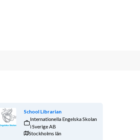
School Librarian
Internationella Engelska Skolan
i Sverige AB
Stockholms län