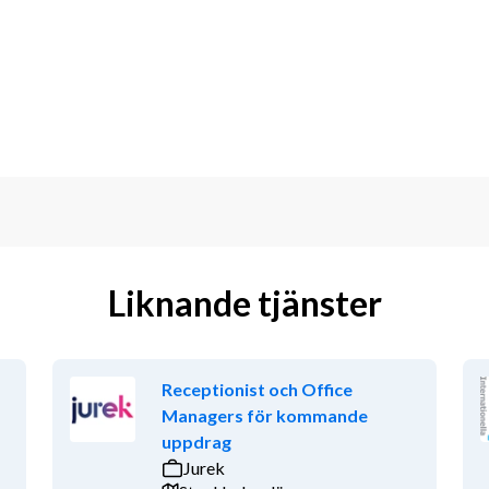
ande arbetsgivare att du har 
tifrån deras behov. Det behövs i alla 
20 år med psykiska 
sbruk. På Berglunda arbetar vi mot 
 på uppdrag av kommuner och 
er till oss:
Liknande tjänster
självständigt. - är en kreativ person 
 laga mat
Receptionist och Office
illträdesdatum: Under sommaren Sista 
Managers för kommande
 Utdrag ur belastningsregister skall 
uppdrag
vårt arbetsmiljöarbete kan 
Jurek
 Kontakta gärna: Elin Hansson, 