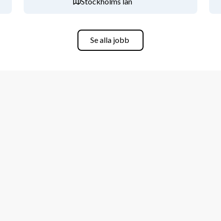
Stockholms län
kontakt: Kommunal, www.kommunal.se
 ansökan” nedan. Vänta inte med att 
Se alla jobb
a så läs gärna mer och träffa några av 
rka att du har rätt att arbeta i Sverige, 
EES eller ett giltigt arbetstillstånd.
ivets behov inom funktionsnedsättning 
lig verksamhet, stöd till individ och 
. Vi ska vara kvalitetsledande i allt vi 
 människa i taget. Våra medarbetare 
a.se