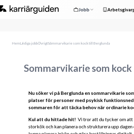
Jobb
Arbetsgivarp
Hem
Lediga jobb
Övrigt
Sommarvikarie som kock till Berglunda
Sommarvikarie som kock t
Nu söker vi på Berglunda en sommarvikarie som 
platser för personer med psykisk funktionsneds
sommaren för att täcka behov när ordinarie ko
Kul att du hittade hit! 
 Vi tror att du tycker om att
storkök och kan planera och strukturera upp dagen o
kunna planera inköp och göra beställningar digitalt.