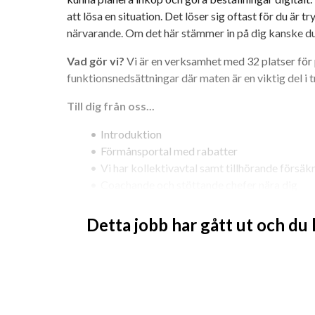
att lösa en situation. Det löser sig oftast för du är try
närvarande. Om det här stämmer in på dig kanske du
Vad gör vi?
 Vi är en verksamhet med 32 platser för
funktionsnedsättningar där maten är en viktig del i t
Till dig från oss...
Introduktion
Förmånsportal med rabatter
Vi har kollektivavtal samt tillhörande försäkr
Coachande och stöttande chefer nära dig
Tydliga arbetssätt för att ge den bästa omso
Detta jobb har gått ut och du
Du får även...
genuina möten och erfarenheter som rustar di
möjlighet att visa vem du är. Ofta är sommarjo
tillsvidareanställning hos oss efter din utbil
en arbetslivserfarenhet som gör stor skillnad