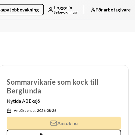
Logga in
kapa jobbevakning
För arbetsgivare
Se bevakningar
Sommarvikarie som kock till
Berglunda
Nytida AB
Eksjö
Ansök senast: 2026-08-26
Ansök nu