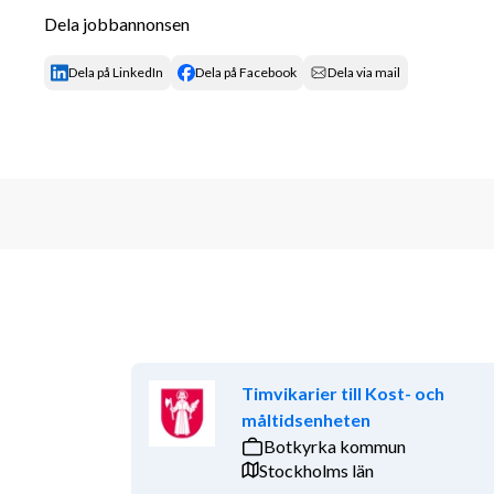
människor som behöver stöd, visar dina komm
Dela jobbannonsen
erfarenhet av att möta många olika personer u
branscher.
Dela på LinkedIn
Dela på Facebook
Dela via mail
Om Berglunda
Berglunda är ett HVB som välkomnar personer från 
funktionsnedsättningar, även i kombination med mis
långsiktiga mål med fokus på att stärka det friska
Kriminalvården.
Din erfarenhet och kunskap 
Vi tror att du som sök
- lockas av ett arbete som är varierat och att arbeta 
som vågar tänka själv och ta ansvar. - tycker om att
Timvikarier till Kost- och
Övrigt 
Lön: Vi tillämpar individuell lönesättning T
måltidsenheten
ansökningsdag: Löpande intervjuer Registerkontroll:
Botkyrka kommun
uppvisas vid en eventuell anställning. Som en del av 
Stockholms län
slumpmässiga drogtester förekomma. Har du frågor?