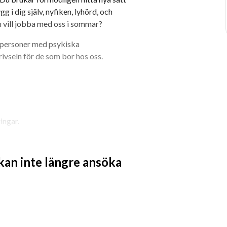
gg i dig själv, nyfiken, lyhörd, och 
 vill jobba med oss i sommar?
 personer med psykiska 
rivseln för de som bor hos oss.
ingar.
rgen till våra boende
 kan inte längre ansöka
g för framtiden, oavsett var den är.
bbet en ingång till en 
dning/examen.
 på ditt CV. Att ha jobbat med 