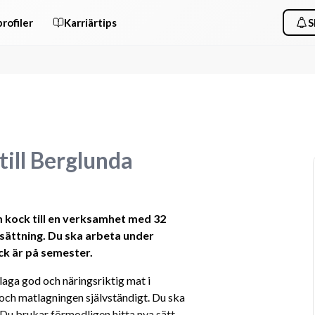
rofiler
Karriärtips
S
ill Berglunda
kock till en verksamhet med 32 
ättning. Du ska arbeta under 
ck är på semester.
 laga god och näringsriktig mat i 
ch matlagningen självständigt. Du ska 
 Du brukar förmodligen hitta nya sätt 