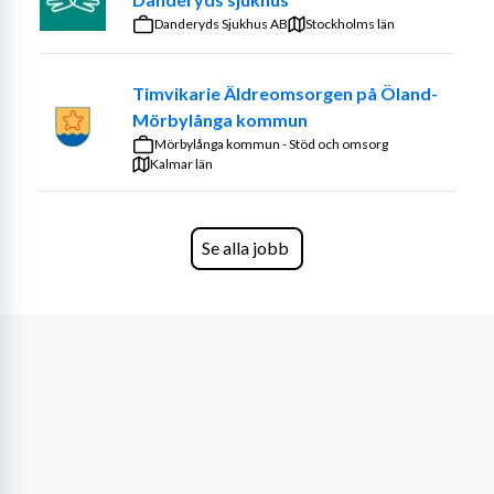
Meriterande
Danderyds Sjukhus AB
Stockholms län
Det är meriterande om du behärskar något av följande 
Timvikarie Äldreomsorgen på Öland-
språk:
Mörbylånga kommun
Arabiska
Mörbylånga kommun - Stöd och omsorg
Persiska
Kalmar län
Spanska
Om dig
Se alla jobb
Vi söker dig som har förmågan att se helheten utifrån 
kundens behov och som arbetar kvalitetsmedvetet. Du 
tar initiativ, är flexibel och trivs med att arbeta både 
självständigt och i team. Du bidrar till ett gott 
arbetsklimat och ställer gärna upp för dina kollegor.
Lön
Timlön enligt överenskommelse.