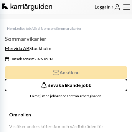
Logga in
Hem
Lediga jobb
Vård & omsorg
Sommarvikarier
Sommarvikarier
Mervida AB
Stockholm
Ansök senast: 2026-09-13
Ansök nu
Bevaka likande jobb
Få mejl med jobbannonser från arbetsgivaren.
Om rollen
Vi söker undersköterskor och vårdbiträden för 