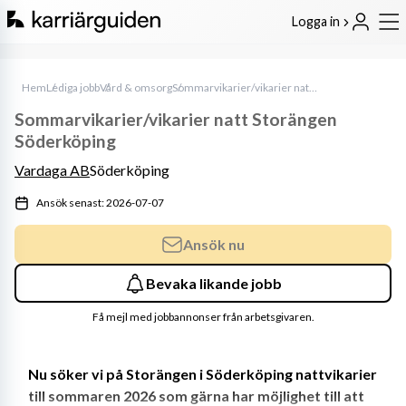
Logga in
Hem
Lediga jobb
Vård & omsorg
Sommarvikarier/vikarier natt Storängen Söderköping
Sommarvikarier/vikarier natt Storängen
Söderköping
Vardaga AB
Söderköping
Ansök senast: 2026-07-07
Ansök nu
Bevaka likande jobb
Få mejl med jobbannonser från arbetsgivaren.
Nu söker vi på Storängen i Söderköping nattvikarier 
till sommaren 2026 som gärna har möjlighet till att 