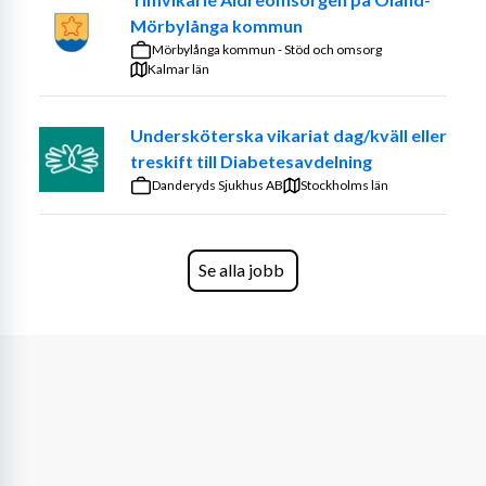
Mörbylånga kommun
Introduktionsutbildning
Mörbylånga kommun - Stöd och omsorg
Ledarskapsutbildade chefer och små 
Kalmar län
arbetsgrupper
Karriär- och utvecklingsmöjligheter
Undersköterska vikariat dag/kväll eller
Arbetskläder
treskift till Diabetesavdelning
Kollektivavtal
Danderyds Sjukhus AB
Stockholms län
Om rollen
Din uppgift är att ge livskvalitet. Du ser varje individ och 
Se alla jobb
har en förmåga att förstå vad varje person behöver. Tack 
vare dig kan den som bor hos oss behålla sitt levnadssätt 
och sina vanor. Samtidigt utvecklar du värdefull kunskap 
om omvårdnad, service och åldrande.
Som undersköterska/vårdbiträde spelar du en nyckelroll 
i ett team med sjuksköterska, arbetsterapeut och 
fysioterapeut som arbetar tätt ihop.