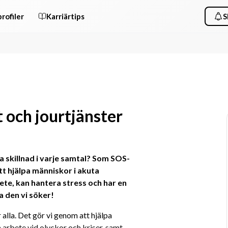
rofiler
Karriärtips
S
t och jourtjänster
ra skillnad i varje samtal? Som SOS-
tt hjälpa människor i akuta 
te, kan hantera stress och har en 
a den vi söker!
alla. Det gör vi genom att hjälpa 
 arbete vid olyckor och kriser, samt 