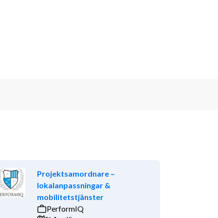
Projektsamordnare –
lokalanpassningar &
mobilitetstjänster
PerformIQ