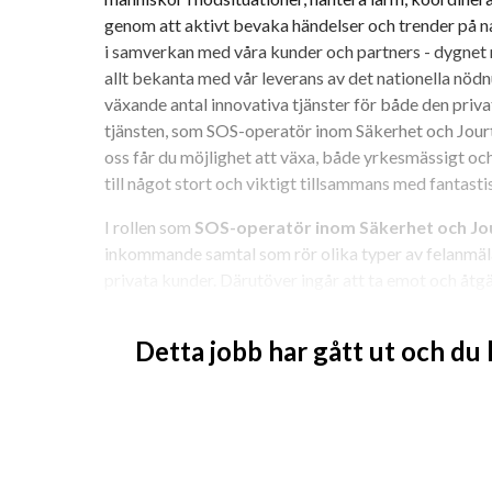
genom att aktivt bevaka händelser och trender på nati
i samverkan med våra kunder och partners - dygnet r
allt bekanta med vår leverans av det nationella nödn
växande antal innovativa tjänster för både den priva
tjänsten, som SOS-operatör inom Säkerhet och Jourtj
oss får du möjlighet att växa, både yrkesmässigt oc
till något stort och viktigt tillsammans med fantasti
I rollen som 
SOS-operatör inom Säkerhet och Jo
inkommande samtal som rör olika typer av felanmäla
privata kunder. Därutöver ingår att ta emot och åtgä
inbrott/överfall och driftlarm m.m. Det är ett spän
Detta jobb har gått ut och du
Arbetet bedrivs ofta i ett högt tempo och kunden står
SOS-centralen i Uppsala där du sitter i en öppen mil
Eftersom SOS Alarms verksamhet bedrivs 24/7 har
tjänst, vilket innebär att du jobbar dagar/kvällar/nät
Vi söker nu 
SOS-operatörer 
till larmcentralen i U