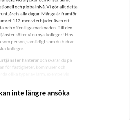
onell och global nivå. Vi gör allt detta 
unt, årets alla dagar. Många är framför 
umret 112, men vi erbjuder även ett 
ta och offentliga marknaden. Till den 
änster söker vi nu nya kollegor! Hos 
h som person, samtidigt som du bidrar 
ska kollegor.
urtjänster
 hanterar och svarar du på 
n för fastigheter, kommuner och 
rda olika typer av larm, exempelvis 
nande och utvecklande arbete.
 kan inte längre ansöka
 alltid i fokus. Arbetet bedrivs på 
jö tillsammans med dina kollegor.
 du som SOS-operatör en dygnsgående 
ter och helger.
ppsala med 
anställningsstart 