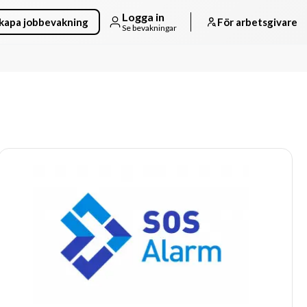
Logga in
kapa jobbevakning
För arbetsgivare
Se bevakningar