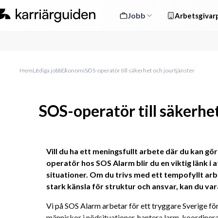
Jobb
Arbetsgivarp
Hem
Lediga jobb
Ekonomi
SOS-operatör till säkerhet och jourtjänster
SOS-operatör till säkerhe
Vill du ha ett meningsfullt arbete där du kan gö
operatör hos SOS Alarm blir du en viktig länk i a
situationer. Om du trivs med ett tempofyllt arbe
stark känsla för struktur och ansvar, kan du var
Vi på SOS Alarm arbetar för ett tryggare Sverige för 
människor i nödsituationer, hantera larm, koordinera