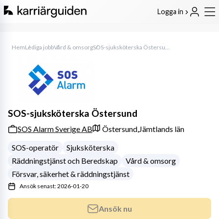
Logga in
Hem
Lediga jobb
Vård & omsorg
SOS-sjuksköterska Östersund
SOS-sjuksköterska Östersund
SOS Alarm Sverige AB
Östersund,
Jämtlands län
SOS-operatör
Sjuksköterska
Räddningstjänst och Beredskap
Vård & omsorg
Försvar, säkerhet & räddningstjänst
Ansök senast: 2026-01-20
Ansök nu