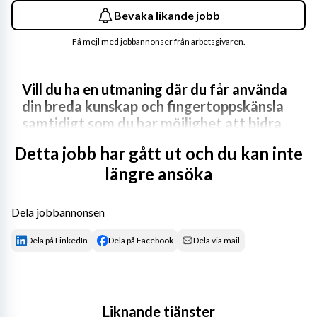
Bevaka likande jobb
Få mejl med jobbannonser från arbetsgivaren.
Vill du ha en utmaning där du får använda 
din breda kunskap och fingertoppskänsla 
samtidigt som du har möjlighet att bidra 
till utvecklingen av arbetet tillsammans 
Detta jobb har gått ut och du kan inte
med fantastiska kollegor? Är du en person 
längre ansöka
som klarar press, både i stunden men 
också under längre perioder oavsett 
tidpunkt på dygnet? Trivs du med att 
Dela jobbannonsen
arbeta strukturerat och metodiskt och är 
trygg i dig själv och din kompetens, då 
Dela på LinkedIn
Dela på Facebook
Dela via mail
kanske du är vår nästa kollega!
På SOS Alarm får du en unik möjlighet att göra skillnad – 
varje dag, både för individ och samhälle. I en värld där 
Liknande tjänster