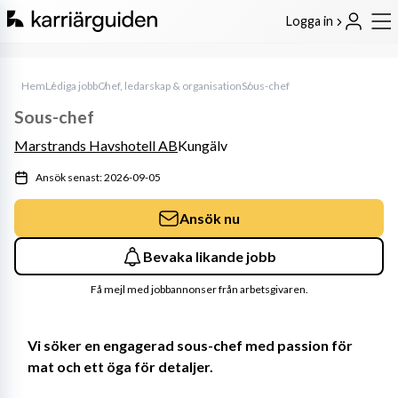
Logga in
Hem
Lediga jobb
Chef, ledarskap & organisation
Sous-chef
Sous-chef
Marstrands Havshotell AB
Kungälv
Ansök senast: 2026-09-05
Ansök nu
Bevaka likande jobb
Få mejl med jobbannonser från arbetsgivaren.
Vi söker en engagerad sous-chef med passion för 
mat och ett öga för detaljer.