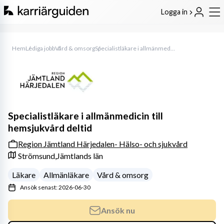
Logga in
Hem
Lediga jobb
Vård & omsorg
Specialistläkare i allmänmedicin till hemsjukvård deltid
Specialistläkare i allmänmedicin till
hemsjukvård deltid
Region Jämtland Härjedalen- Hälso- och sjukvård
Strömsund,
Jämtlands län
Läkare
Allmänläkare
Vård & omsorg
Ansök senast: 2026-06-30
Ansök nu