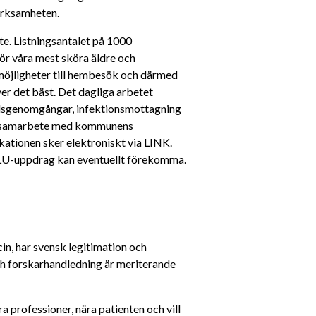
erksamheten. 
. Listningsantalet på 1000 
för våra mest sköra äldre och 
jligheter till hembesök och därmed 
r det bäst. Det dagliga arbetet 
sgenomgångar, infektionsmottagning 
ra samarbete med kommunens 
tionen sker elektroniskt via LINK. 
U-uppdrag kan eventuellt förekomma. 
n, har svensk legitimation och 
h forskarhandledning är meriterande 
professioner, nära patienten och vill 