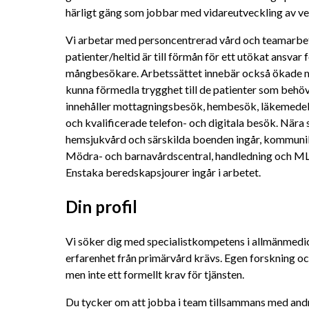
härligt gäng som jobbar med vidareutveckling av v
Vi arbetar med personcentrerad vård och teamarbete
patienter/heltid är till förmån för ett utökat ansvar 
mångbesökare. Arbetssättet innebär också ökade mö
kunna förmedla trygghet till de patienter som behöve
innehåller mottagningsbesök, hembesök, läkemedel
och kvalificerade telefon- och digitala besök. Nä
hemsjukvård och särskilda boenden ingår, kommunika
Mödra- och barnavårdscentral, handledning och ML
Enstaka beredskapsjourer ingår i arbetet.
Din profil
Vi söker dig med specialistkompetens i allmänmedici
erfarenhet från primärvård krävs. Egen forskning oc
men inte ett formellt krav för tjänsten. 
Du tycker om att jobba i team tillsammans med andra 