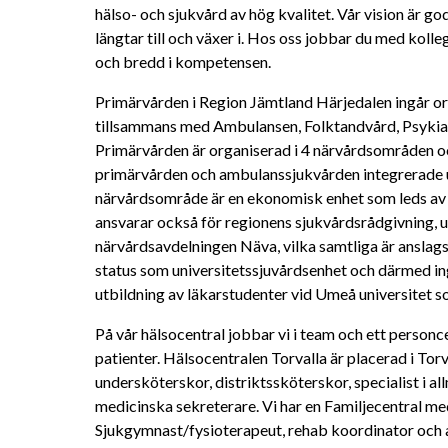
hälso- och sjukvård av hög kvalitet. Vår vision är god
längtar till och växer i. Hos oss jobbar du med koll
och bredd i kompetensen.
Primärvården i Region Jämtland Härjedalen ingår org
tillsammans med Ambulansen, Folktandvård, Psykiat
Primärvården är organiserad i 4 närvårdsområden oc
primärvården och ambulanssjukvården integrerade un
närvårdsområde är en ekonomisk enhet som leds av 
ansvarar också för regionens sjukvårdsrådgivning,
närvårdsavdelningen Näva, vilka samtliga är anslag
status som universitetssjuvårdsenhet och därmed ing
utbildning av läkarstudenter vid Umeå universitet so
På vår hälsocentral jobbar vi i team och ett personc
patienter. Hälsocentralen Torvalla är placerad i To
undersköterskor, distriktssköterskor, specialist i a
medicinska sekreterare. Vi har en Familjecentral m
Sjukgymnast/fysioterapeut, rehab koordinator och a