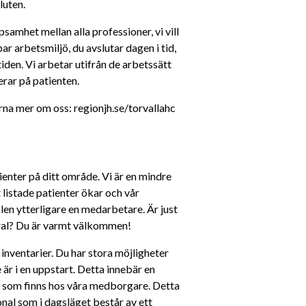
luten.
amhet mellan alla professioner, vi vill 
ar arbetsmiljö, du avslutar dagen i tid, 
den. Vi arbetar utifrån de arbetssätt 
rar på patienten.
na mer om oss: regionjh.se/torvallahc
enter på ditt område. Vi är en mindre 
 listade patienter ökar och vår 
en ytterligare en medarbetare. Är just 
tral? Du är varmt välkommen! 
inventarier. Du har stora möjligheter 
är i en uppstart. Detta innebär en 
v som finns hos våra medborgare. Detta 
al som i dagsläget består av ett 