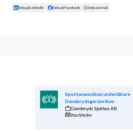
Dela på LinkedIn
Dela på Facebook
Dela via mail
Spontanansökan underläkare
Danderydsgeriatriken
Danderyds Sjukhus AB
Stockholm