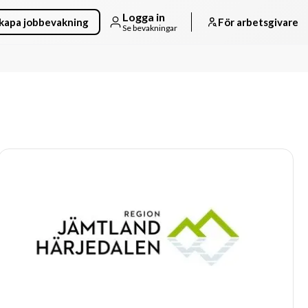
Logga in
kapa jobbevakning
För arbetsgivare
Se bevakningar