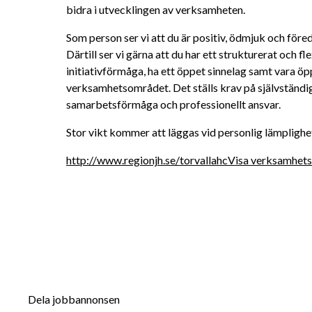
bidra i utvecklingen av verksamheten. 
Som person ser vi att du är positiv, ödmjuk och föred
Därtill ser vi gärna att du har ett strukturerat och fl
initiativförmåga, ha ett öppet sinnelag samt vara öp
verksamhetsområdet. Det ställs krav på självständig
samarbetsförmåga och professionellt ansvar.
Stor vikt kommer att läggas vid personlig lämplighe
http://www.regionjh.se/torvallahc
Visa verksamhets
Dela jobbannonsen