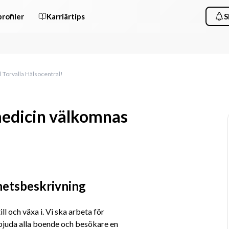
rofiler
Karriärtips
S
l Torvalla Hälsocentral!
medicin välkomnas
hetsbeskrivning
l och växa i. Vi ska arbeta för 
rbjuda alla boende och besökare en 