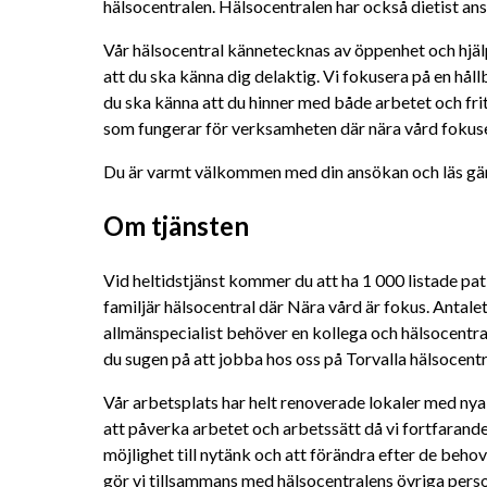
hälsocentralen. Hälsocentralen har också dietist ans
Vår hälsocentral kännetecknas av öppenhet och hjälps
att du ska känna dig delaktig. Vi fokusera på en hållb
du ska känna att du hinner med både arbetet och friti
som fungerar för verksamheten där nära vård fokuse
Du är varmt välkommen med din ansökan och läs gär
Om tjänsten
Vid heltidstjänst kommer du att ha 1 000 listade pati
familjär hälsocentral där Nära vård är fokus. Antalet
allmänspecialist behöver en kollega och hälsocentral
du sugen på att jobba hos oss på Torvalla hälsocen
Vår arbetsplats har helt renoverade lokaler med nya 
att påverka arbetet och arbetssätt då vi fortfarande 
möjlighet till nytänk och att förändra efter de beho
gör vi tillsammans med hälsocentralens övriga person