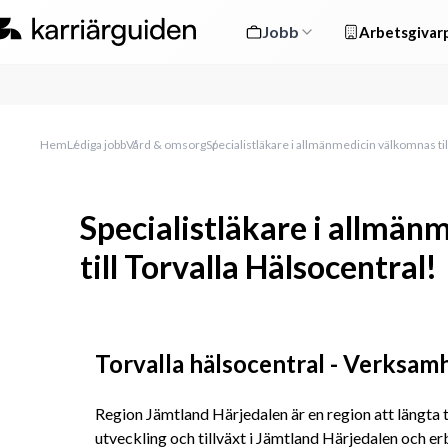
Jobb
Arbetsgivarp
Hem
Lediga jobb
Vård & omsorg
Specialistläkare i allmänmedicin välkomnas til
Specialistläkare i allmän
till Torvalla Hälsocentral!
Torvalla hälsocentral - Verksam
Region Jämtland Härjedalen är en region att längta til
utveckling och tillväxt i Jämtland Härjedalen och e