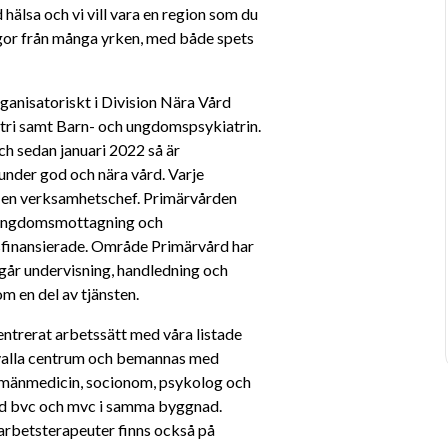
 hälsa och vi vill vara en region som du 
egor från många yrken, med både spets 
anisatoriskt i Division Nära Vård 
ri samt Barn- och ungdomspsykiatrin. 
h sedan januari 2022 så är 
der god och nära vård. Varje 
en verksamhetschef. Primärvården 
 ungdomsmottagning och 
sfinansierade. Område Primärvård har 
år undervisning, handledning och 
m en del av tjänsten.
entrerat arbetssätt med våra listade 
rvalla centrum och bemannas med 
llmänmedicin, socionom, psykolog och 
ed bvc och mvc i samma byggnad. 
rbetsterapeuter finns också på 