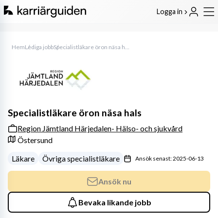
Logga in
Hem
Lediga jobb
Specialistläkare öron näsa hals
Specialistläkare öron näsa hals
Region Jämtland Härjedalen- Hälso- och sjukvård
Östersund
Läkare
Övriga specialistläkare
Ansök senast: 2025-06-13
Ansök nu
Bevaka likande jobb