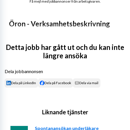
Få mejl med jobbannonser från arbetsgivaren.
Öron - Verksamhetsbeskrivning
Vill du verka på en arbetsplats där din kompetens 
värdesätts? 
Detta jobb har gått ut och du kan inte
längre ansöka
Där du är en del av ett multiprofessionellt team? 
Dela jobbannonsen
Dela på LinkedIn
Dela på Facebook
Dela via mail
Där tryggheten i en fast anställning kombineras med 
egna personliga önskemål? 
Liknande tjänster
 Just nu söker vi efter en specialist/överläkare till vårt 
Spontanansökan underläkare
team på öron näsa hals i Östersund. Hos oss finns stora 