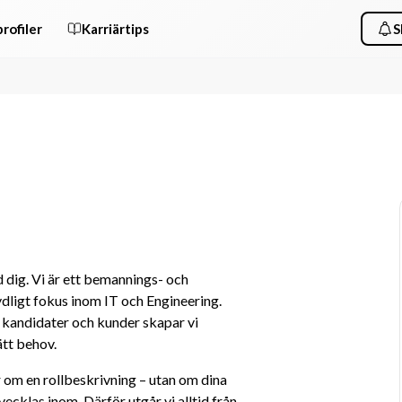
rofiler
Karriärtips
S
dig. Vi är ett bemannings- och 
ligt fokus inom IT och Engineering. 
andidater och kunder skapar vi 
tt behov.
r om en rollbeskrivning – utan om dina 
vecklas inom. Därför utgår vi alltid från 