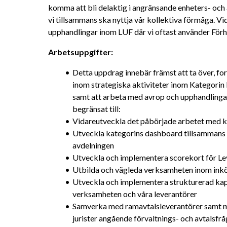
komma att bli delaktig i angränsande enheters- och 
vi tillsammans ska nyttja vår kollektiva förmåga. Vi
upphandlingar inom LUF där vi oftast använder Förh
Arbetsuppgifter:
Detta uppdrag innebär främst att ta över, fo
inom strategiska aktiviteter inom Kategorin 
samt att arbeta med avrop och upphandlingar
begränsat till:
Vidareutveckla det påbörjade arbetet med k
Utveckla kategorins dashboard tillsammans 
avdelningen
Utveckla och implementera scorekort för Le
Utbilda och vägleda verksamheten inom inkö
Utveckla och implementera strukturerad kap
verksamheten och våra leverantörer
Samverka med ramavtalsleverantörer samt me
jurister angående förvaltnings- och avtalsfr