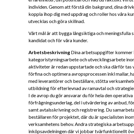
individen. Genom att förstå din bakgrund, dina drivk
koppla ihop dig med uppdrag och roller hos våra kund
utvecklas och göra skillnad.
Vårt mål är att bygga långsiktiga och meningsfulla 
kandidat och för våra kunder.
Arbetsbeskrivning
 Dina arbetsuppgifter kommer i 
kategoristyrningsarbete och utvecklingsarbete inom
aktiviteter är redan uppstartade och ska därför tas v
förfina och optimera avropsprocessen inkl mallar, h
med leverantörer och beställare, stötta verksamhete
utbildning för efterlevnad av ramavtal och strategie
I de avrop du gör ansvarar du för hela den operativ
förfrågningsunderlag, del i utvärdering av anbud, fö
samt avtalsskrivning och registrering. Du samarbetar
beställaren för projektet, där du är specialisten inom
verksamhetens behov. Andra strategiska arbetsupp
inköpsavdelningen där vi jobbar tvärfunktionellt öv