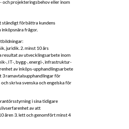
 och projekteringsbehov eller inom 
 ständigt förbättra kundens 
m inköpsnära frågor.
tbildningar: 
 juridik. 2. minst 10 års 
 resultat av utvecklingsarbete inom 
-, IT-, bygg-, energi-, infrastruktur- 
farenhet av inköps-upphandlingsarbete 
rt 3 ramavtalsupphandlingar för 
och skriva svenska och engelska för 
rantörsstyrning i sina tidigare 
ivserfarenhet av att 
 åren 3. lett och genomfört minst 4 