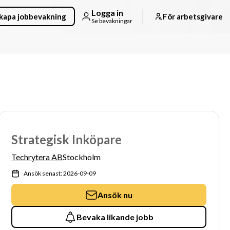
Logga in
kapa jobbevakning
För arbetsgivare
Se bevakningar
Strategisk Inköpare
Techrytera AB
Stockholm
Ansök senast: 2026-09-09
Ansök nu
Bevaka likande jobb