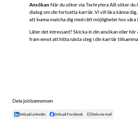
Ansökan 
När du söker via Techrytera AB söker du in
dialog om din fortsatta karriär. Vi vill lära känna dig
att kunna matcha dig med rätt möjligheter hos våra 
Låter det intressant? Skicka in din ansökan eller hör av
fram emot att hitta nästa steg i din karriär tillsamm
Dela jobbannonsen
Dela på LinkedIn
Dela på Facebook
Dela via mail