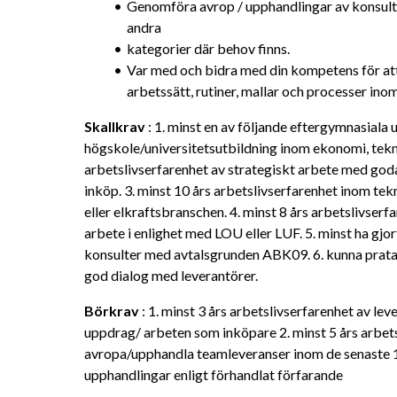
Genomföra avrop / upphandlingar av konsult-
andra
kategorier där behov finns.
Var med och bidra med din kompetens för att
arbetssätt, rutiner, mallar och processer ino
Skallkrav
 : 1. minst en av följande eftergymnasiala u
högskole/universitetsutbildning inom ekonomi, teknik,
arbetslivserfarenhet av strategiskt arbete med goda
inköp. 3. minst 10 års arbetslivserfarenhet inom teknik
eller elkraftsbranschen. 4. minst 8 års arbetslivser
arbete i enlighet med LOU eller LUF. 5. minst ha gjo
konsulter med avtalsgrunden ABK09. 6. kunna prata 
god dialog med leverantörer.
Börkrav
 : 1. minst 3 års arbetslivserfarenhet av leve
uppdrag/ arbeten som inköpare 2. minst 5 års arbetsl
avropa/upphandla teamleveranser inom de senaste 10
upphandlingar enligt förhandlat förfarande