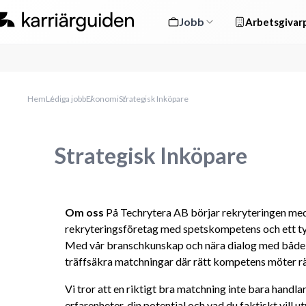
Jobb
Arbetsgivarp
Hem
Lediga jobb
Ekonomi
Strategisk Inköpare
Strategisk Inköpare
Om oss
 På Techrytera AB börjar rekryteringen med 
rekryteringsföretag med spetskompetens och ett tyd
Med vår branschkunskap och nära dialog med både k
träffsäkra matchningar där rätt kompetens möter rä
Vi tror att en riktigt bra matchning inte bara handla
erfarenheter, din potential och vad du faktiskt vill ut