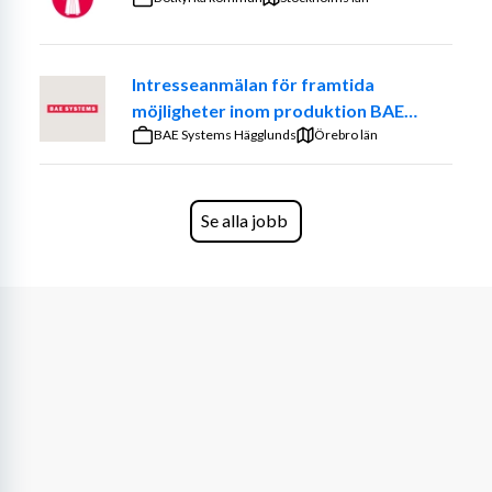
effektivare processer. - Säkerställa att inköpsstrategier, 
policys och rutiner efterlevs.
Intresseanmälan för framtida
Rollen innebär många interna och externa kontaktytor, 
möjligheter inom produktion BAE
samt resor inom Sverige i samband med 
Systems Bofors
BAE Systems Hägglunds
leverantörsbesök och utvärderingar.
Örebro län
Kravprofil
Se alla jobb
För att lyckas i rollen ser vi att du har:
- 3–7 års erfarenhet av strategiskt inköp. - Gärna 
bakgrund från tillverkningsindustrin. - Dokumenterad 
erfarenhet av förhandling och leverantörsutveckling. - 
God systemvana inom ERP-, inköpssystem och Excel. - 
Förmåga att arbeta strukturerat, snabbt sätta dig in i 
nya processer och samarbeta effektivt.
Övrig Information
- Arbetsmodell:
 På plats - 
Uppdragsperiod:
 1 April 