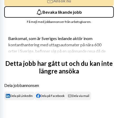
Ansök nu
Bevaka likande jobb
Få mejl med jobbannonser från arbetsgivaren.
Bankomat, som är Sveriges ledande aktör inom 
kontanthantering med uttagsautomater på nära 600 
orter i Sverige, befinner sig på en spännande resa då de 
precis startat en egen värdehantering där de 
Detta jobb har gått ut och du kan inte
transporterar kontanter mellan företagets depåer och 
längre ansöka
automater. Verksamheten, som idag består av ca 120 
anställda, har vuxit kraftigt de senaste två åren och 
behöver därför stärka upp HR-funktionen med 
Dela jobbannonsen
ytterligare en kollega.
Dela på LinkedIn
Dela på Facebook
Dela via mail
Om rollen