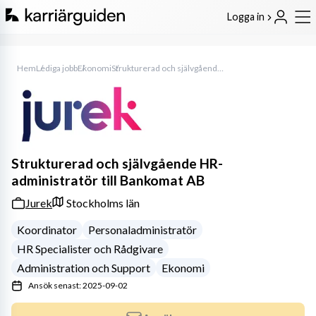
Logga in
Hem
Lediga jobb
Ekonomi
Strukturerad och självgående HR-administratör till Bankomat AB
Strukturerad och självgående HR-
administratör till Bankomat AB
Jurek
Stockholms län
Koordinator
Personaladministratör
HR Specialister och Rådgivare
Administration och Support
Ekonomi
Ansök senast: 2025-09-02