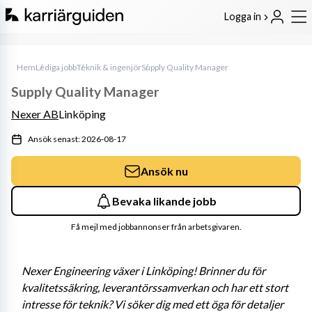
Logga in
Hem
Lediga jobb
Teknik & ingenjör
Supply Quality Manager
Supply Quality Manager
Nexer AB
Linköping
Ansök senast: 2026-08-17
Ansök nu
Bevaka likande jobb
Få mejl med jobbannonser från arbetsgivaren.
Nexer Engineering växer i Linköping! Brinner du för 
kvalitetssäkring, leverantörssamverkan och har ett stort 
intresse för teknik? Vi söker dig med ett öga för detaljer 