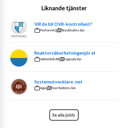
Liknande tjänster
Vill du bli OVK-kontrollant?
PerformIQ
Stockholms län
Reaktorsäkerhetsingenjör el
Vattenfall AB
Uppsala län
Systemutvecklare .net
Agio
Norrbottens län
Se alla jobb