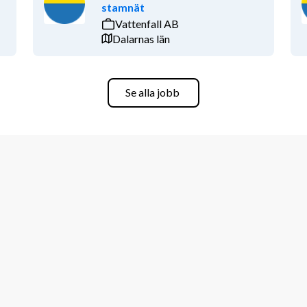
stamnät
Vattenfall AB
Dalarnas län
och öga för vad som behöver göras. Du 
mekaniker som även fungerar som 
Se alla jobb
a hos oss och därför erbjuder vi dig 
 vara uppdaterad inom den senaste 
 erbjuda dig ett varierande arbete där 
 kyrkogårdar i Helsingborgs 
ålsjö där verkstaden finns. 
mställdhet bland medarbetarna bidrar 
en. Stor vikt läggs vid personlig 