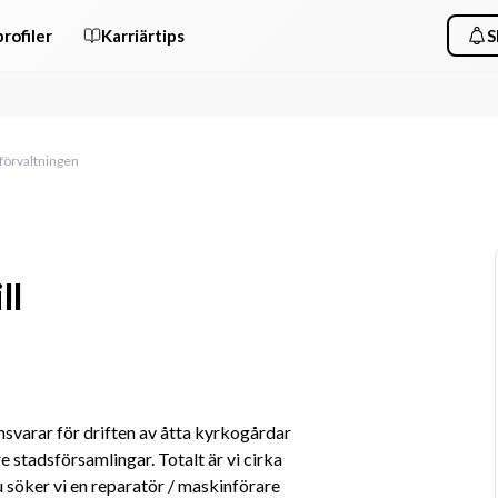
rofiler
Karriärtips
S
sförvaltningen
ll
varar för driften av åtta kyrkogårdar 
stadsförsamlingar. Totalt är vi cirka 
söker vi en reparatör / maskinförare 