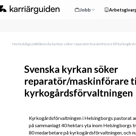
Jobb
Arbetsgivarp
Hem
Lediga jobb
Svenska kyrkan söker reparatör/maskinförare till kyrkogård
Svenska kyrkan söker
reparatör/maskinförare ti
kyrkogårdsförvaltningen
Kyrkogårdsförvaltningen i Helsingborgs pastorat ans
på sammanlagt 40 hektars yta inom Helsingborgs tre 
80 medarbetare på kyrkogårdsförvaltningen, och nu 