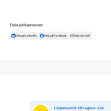
anläggare. 
Din vardag kommer bestå av allt från enklare service
Dela jobbannonsen
reparationer och felsökningar på olika typer av mask
markarbeten. 
Dela på LinkedIn
Dela på Facebook
Dela via mail
Din profil
Det här behöver du för att lyckas och trivas i rollen: 
- En fordonsteknisk utbildning och/eller praktisk e
som arbetsgivaren anser likvärdig. 
- Datorvana. 
- Körkort, BE 
Linjemontör till region- och
- Det är också viktigt att du kan kommunicera väl p