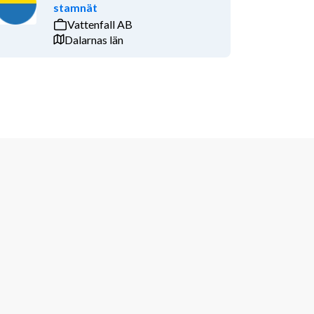
stamnät
Vattenfall AB
Dalarnas län