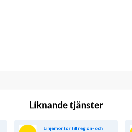
 och underhåll till mer avancerade 
iner. Samt grävningar och diverse 
rfarenhet av arbete med tunga fordon 
Liknande tjänster
Linjemontör till region- och
å svenska och att du behärskar 