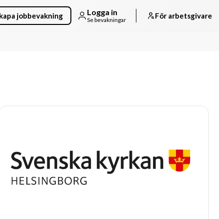
Logga in
kapa jobbevakning
För arbetsgivare
Se bevakningar