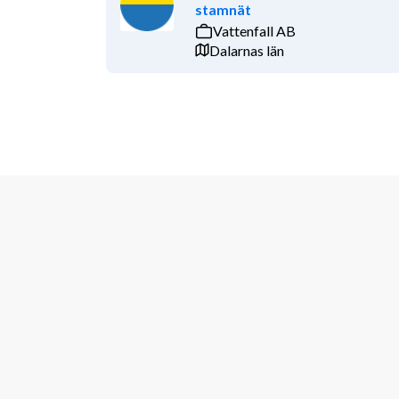
stamnät
engelska. 
Vattenfall AB
Dalarnas län
Som person är du ansvarstagande med ett eget driv 
kommer att arbeta tillsammans med ytterligare en 
verkstadsförman. Vi vill att du ska utvecklas och väx
både interna och externa utbildningar för att alltid
tekniken. Du blir en viktig del i vårt team och vi kan
uppgifterna planeras utifrån dagens händelser. 
Tjänsten innebär att du kommer att arbeta mot alla
kyrkogårdsförvaltning och du kommer att utgå från P
Kyrkogårdsförvaltningen anser att mångfald och jä
till en god arbetsmiljö och gemenskap på arbetsplats