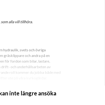
 som alla vill tillhöra
. 
 hydraulik, svets och övriga 
 gräsklippare och andra på en 
för fordon som bilar, lastare, 
 drift- och underhållsarbeten av 
erande roll kommer du jobba både med 
fter ute på våra kyrkogårdar. 
 kan inte längre ansöka
ete som maskinförare är detta 
vid behov, kunna bistå våra grävare och 