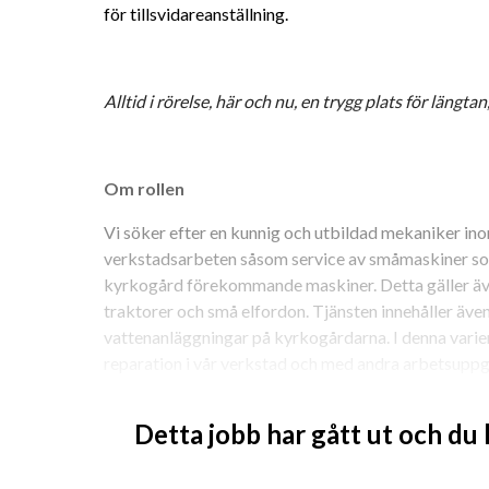
för tillsvidareanställning. 
Alltid i rörelse, här och nu, en trygg plats för längtan,
Om rollen
Vi söker efter en kunnig och utbildad mekaniker inom
verkstadsarbeten såsom service av småmaskiner som
kyrkogård förekommande maskiner. Detta gäller även 
traktorer och små elfordon. Tjänsten innehåller även
vattenanläggningar på kyrkogårdarna. I denna vari
reparation i vår verkstad och med andra arbetsuppgi
Detta jobb har gått ut och du
Har du intresse för- eller tidigare erfarenhet av arb
meriterande då tjänsten innebär en flexibilitet att, 