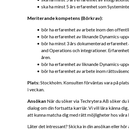
ska ha minst 5 års erfarenhet som Systeminte
Meriterande kompetens (Börkrav):
bör ha erfarenhet av arbete inom den offentl
bör ha erfarenhet av liknande Dynamics-uppd
bör ha minst 3 års dokumenterad erfarenhet
and Operations och integrationer. Erfarenhete
åren.
bör ha erfarenhet av liknande Dynamics-upp
bör ha erfarenhet av arbete inom rättsväsen
Plats: 
Stockholm. Konsulten förväntas vara på plats
i veckan.
Ansökan 
När du söker via Techrytera AB söker du in
dialog om din fortsatta karriär. Vi vill lära känna dig
att kunna matcha dig med rätt möjligheter hos våra 
Låter det intressant? Skicka in din ansökan eller hör av