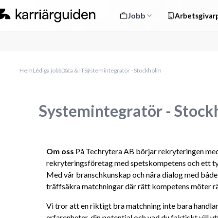
Jobb
Arbetsgivarp
Hem
Lediga jobb
Data & IT
Systemintegratör - Stockholm
Systemintegratör - Stoc
Om oss
 På Techrytera AB börjar rekryteringen med 
rekryteringsföretag med spetskompetens och ett tyd
Med vår branschkunskap och nära dialog med både k
träffsäkra matchningar där rätt kompetens möter rä
Vi tror att en riktigt bra matchning inte bara handla
erfarenheter, din potential och vad du faktiskt vill ut