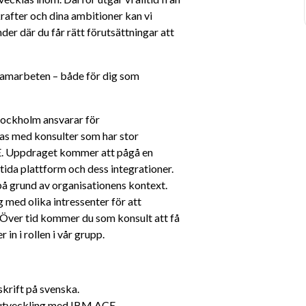
rafter och dina ambitioner kan vi 
er där du får rätt förutsättningar att 
samarbeten – både för dig som 
tockholm ansvarar för 
s med konsulter som har stor 
E. Uppdraget kommer att pågå en 
da plattform och dess integrationer. 
å grund av organisationens kontext. 
med olika intressenter för att 
Över tid kommer du som konsult att få 
in i rollen i vår grupp.
skrift på svenska.
nsutveckling med IBM ACE.