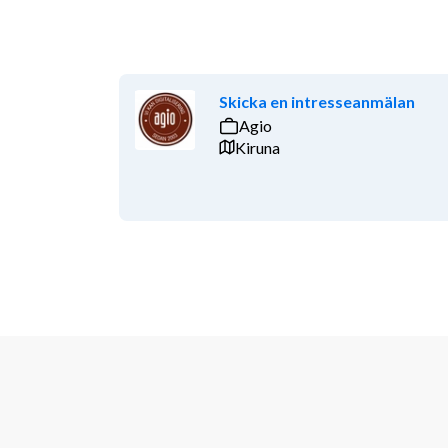
Skicka en intresseanmälan
Agio
Kiruna