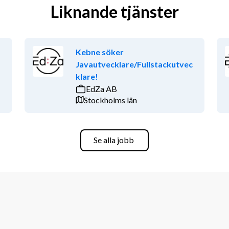
Liknande tjänster
Kebne söker
Javautvecklare/Fullstackutvec
klare!
EdZa AB
Stockholms län
Se alla jobb