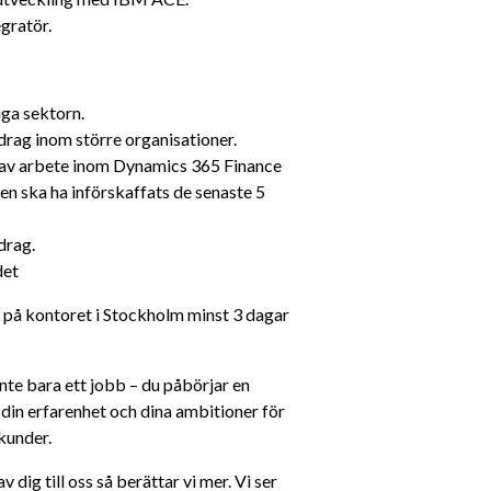
gratör.
iga sektorn.
rag inom större organisationer.
 av arbete inom Dynamics 365 Finance 
n ska ha införskaffats de senaste 5 
drag.
det
 på kontoret i Stockholm minst 3 dagar 
te bara ett jobb – du påbörjar en 
, din erfarenhet och dina ambitioner för 
kunder.
 dig till oss så berättar vi mer. Vi ser 