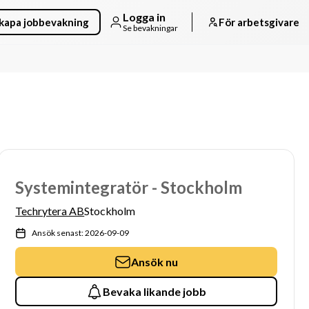
Logga in
kapa jobbevakning
För arbetsgivare
Se bevakningar
Systemintegratör - Stockholm
Techrytera AB
Stockholm
Ansök senast: 2026-09-09
Ansök nu
Bevaka likande jobb