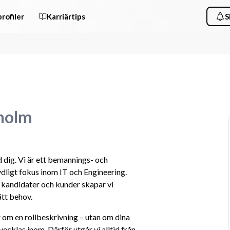
rofiler
Karriärtips
S
kholm
dig. Vi är ett bemannings- och 
ligt fokus inom IT och Engineering. 
andidater och kunder skapar vi 
tt behov.
r om en rollbeskrivning – utan om dina 
vecklas inom. Därför utgår vi alltid från 