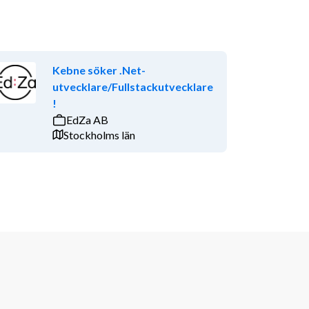
Kebne söker .Net-
utvecklare/Fullstackutvecklare
!
EdZa AB
Stockholms län