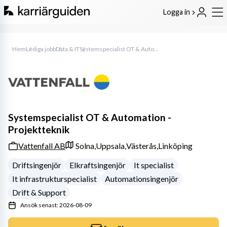
Logga in
Hem
Lediga jobb
Data & IT
Systemspecialist OT & Automation - Projektteknik
Systemspecialist OT & Automation -
Projektteknik
Vattenfall AB
Solna,
Uppsala,
Västerås,
Linköping
Driftsingenjör
Elkraftsingenjör
It specialist
It infrastrukturspecialist
Automationsingenjör
Drift & Support
Ansök senast: 2026-08-09