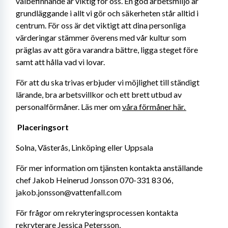
välbefinnande är viktig för oss. En god arbetsmiljö är 
grundläggande i allt vi gör och säkerheten står alltid i 
centrum. För oss är det viktigt att dina personliga 
värderingar stämmer överens med vår kultur som 
präglas av att göra varandra bättre, ligga steget före 
samt att hålla vad vi lovar.
För att du ska trivas erbjuder vi möjlighet till ständigt 
lärande, bra arbetsvillkor och ett brett utbud av 
personalförmåner. Läs mer om 
våra förmåner här. 
Placeringsort 
Solna, Västerås, Linköping eller Uppsala
För mer information om tjänsten kontakta anställande 
chef Jakob Heinerud Jonsson 070-331 83 06, 
jakob.jonsson@vattenfall.com
För frågor om rekryteringsprocessen kontakta 
rekryterare Jessica Petersson, 