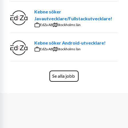
Kebne söker
Javautvecklare/Fullstackutvecklare!
EdZa AB
Stockholms län
Kebne söker Android-utvecklare!
EdZa AB
Stockholms län
Se alla jobb