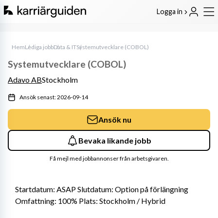
Logga in
Hem
Lediga jobb
Data & IT
Systemutvecklare (COBOL)
Systemutvecklare (COBOL)
Adavo AB
Stockholm
Ansök senast: 2026-09-14
Ansök nu
Bevaka likande jobb
Få mejl med jobbannonser från arbetsgivaren.
Startdatum: ASAP Slutdatum: Option på förlängning 
Omfattning: 100% Plats: Stockholm / Hybrid