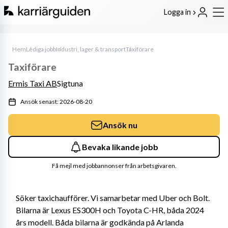
Logga in
Hem
Lediga jobb
Industri, lager & transport
Taxiförare
Taxiförare
Ermis Taxi AB
Sigtuna
Ansök senast: 2026-08-20
Ansök nu
Bevaka likande jobb
Få mejl med jobbannonser från arbetsgivaren.
Söker taxichaufförer. Vi samarbetar med Uber och Bolt. 
Bilarna är Lexus ES300H och Toyota C-HR, båda 2024 
års modell. Båda bilarna är godkända på Arlanda 