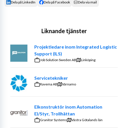
Dela på LinkedIn
Dela på Facebook
Dela via mail
Liknande tjänster
Projektledare inom Integrated Logistic
Support (ILS)
Job Solution Sweden AB
Linköping
Servicetekniker
Ravema AB
Värnamo
Elkonstruktör inom Automation
El/Styr, Trollhättan
Granitor Systems
Västra Götalands län