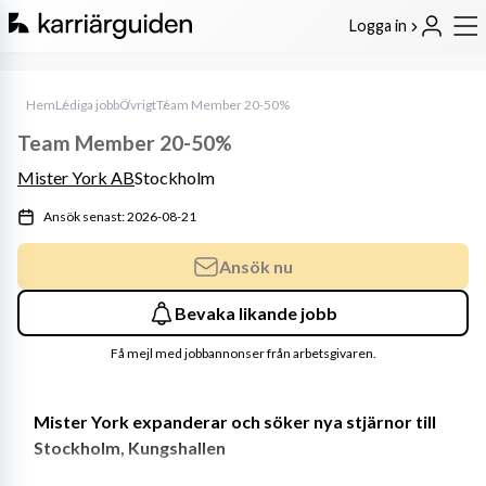
Logga in
Hem
Lediga jobb
Övrigt
Team Member 20-50%
Team Member 20-50%
Mister York AB
Stockholm
Ansök senast: 2026-08-21
Ansök nu
Bevaka likande jobb
Få mejl med jobbannonser från arbetsgivaren.
Mister York expanderar och söker nya stjärnor till 
Stockholm, Kungshallen