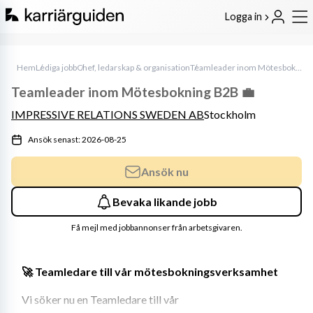
Logga in
Hem
Lediga jobb
Chef, ledarskap & organisation
Teamleader inom Mötesbokning B2B 💼
Teamleader inom Mötesbokning B2B 💼
IMPRESSIVE RELATIONS SWEDEN AB
Stockholm
Ansök senast: 2026-08-25
Ansök nu
Bevaka likande jobb
Få mejl med jobbannonser från arbetsgivaren.
🚀 Teamledare till vår mötesbokningsverksamhet
Vi söker nu en Teamledare till vår 