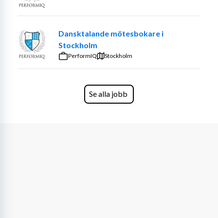
Du är: • Erfaren säljare med bakgrund inom 
TM/Mötesbokning • Van att ta ansvar och driva 
Dansktalande mötesbokare i
resultat • En naturlig ledare som inspirerar andra • 
Stockholm
Kommunikativ, relationsskapande och trygg i din roll • 
PerformIQ
Stockholm
Passionerad för försäljning och utveckling
🎯 Vi erbjuder
Se alla jobb
• Fast lön enligt överenskommelse • En nyckelroll med 
stort ansvar och inflytande • Möjlighet att utvecklas 
som både ledare och individ • Alla verktyg du behöver 
för att lyckas • En entreprenöriell miljö med högt tempo 
och stark gemenskap
⭐ Om rollen hos oss
Att kliva in hos Impressive Relations är mer än ett jobb – 
det är en möjlighet att växa i en miljö där människor, 
prestation och utveckling står i centrum.