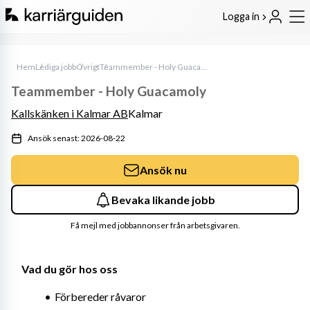
Logga in
Hem
Lediga jobb
Övrigt
Teammember - Holy Guacamoly
Teammember - Holy Guacamoly
Kallskänken i Kalmar AB
Kalmar
Ansök senast: 2026-08-22
Ansök nu
Bevaka likande jobb
Få mejl med jobbannonser från arbetsgivaren.
Vad du gör hos oss
Förbereder råvaror