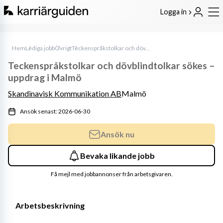
Logga in
Hem
Lediga jobb
Övrigt
Teckenspråkstolkar och dövblindtolkar sökes – uppdrag i Malmö
Teckenspråkstolkar och dövblindtolkar sökes –
uppdrag i Malmö
Skandinavisk Kommunikation AB
Malmö
Ansök senast: 2026-06-30
Ansök nu
Bevaka likande jobb
Få mejl med jobbannonser från arbetsgivaren.
Arbetsbeskrivning