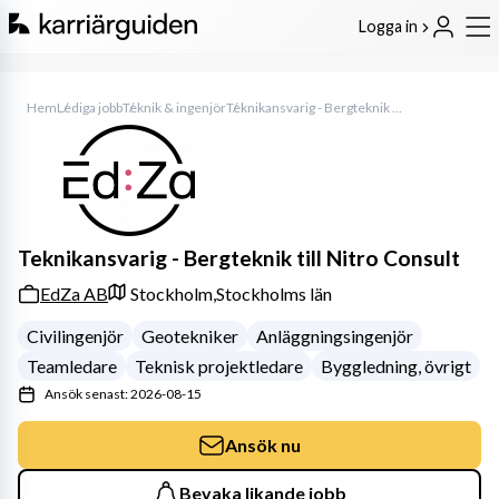
Logga in
Hem
Lediga jobb
Teknik & ingenjör
Teknikansvarig - Bergteknik till Nitro Consult
Teknikansvarig - Bergteknik till Nitro Consult
EdZa AB
Stockholm,
Stockholms län
Civilingenjör
Geotekniker
Anläggningsingenjör
Teamledare
Teknisk projektledare
Byggledning, övrigt
Ansök senast: 2026-08-15
Ansök nu
Bevaka likande jobb