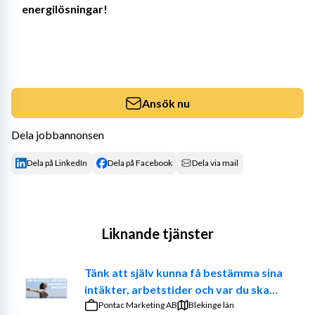
energilösningar!
Ansök nu
Dela jobbannonsen
Dela på LinkedIn
Dela på Facebook
Dela via mail
Liknande tjänster
Tänk att själv kunna få bestämma sina
intäkter, arbetstider och var du ska
jobba. – Prova på att vara din egen
Pontac Marketing AB
Blekinge län