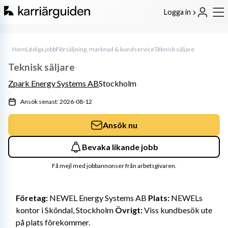
Logga in
Hem
Lediga jobb
Försäljning, marknad & kundservice
Teknisk säljare
Teknisk säljare
Zpark Energy Systems AB
Stockholm
Ansök senast: 2026-08-12
Ansök nu
Bevaka likande jobb
Få mejl med jobbannonser från arbetsgivaren.
Företag:
 NEWEL Energy Systems AB 
Plats:
 NEWELs 
kontor i Sköndal, Stockholm 
Övrigt:
 Viss kundbesök ute 
på plats förekommer.