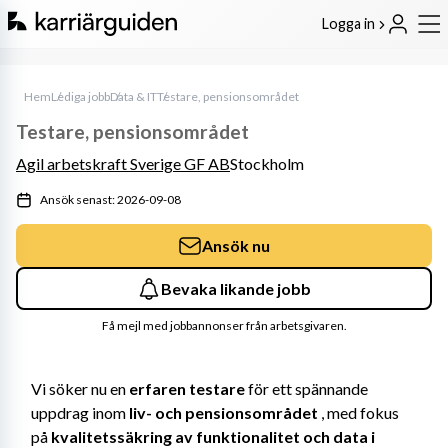
Logga in
Hem
Lediga jobb
Data & IT
Testare, pensionsområdet
Testare, pensionsområdet
Agil arbetskraft Sverige GF AB
Stockholm
Ansök senast: 2026-09-08
Ansök nu
Bevaka likande jobb
Få mejl med jobbannonser från arbetsgivaren.
Vi söker nu en 
erfaren testare
 för ett spännande 
uppdrag inom 
liv- och pensionsområdet
 , med fokus 
på 
kvalitetssäkring av funktionalitet och data i 