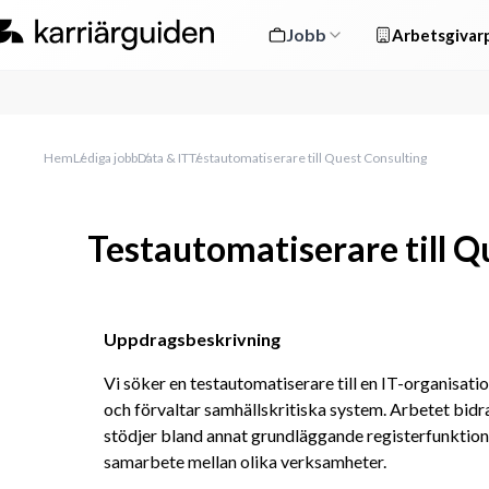
Jobb
Arbetsgivarp
Hem
Lediga jobb
Data & IT
Testautomatiserare till Quest Consulting
Testautomatiserare till Q
Uppdragsbeskrivning
Vi söker en testautomatiserare till en IT-organisati
och förvaltar samhällskritiska system. Arbetet bidrar 
stödjer bland annat grundläggande registerfunktione
samarbete mellan olika verksamheter.