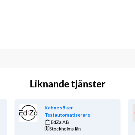
 att du registrerar ditt CV i vår 
sökningar via e-post. Varmt välkommen 
ulting personaluthyrning.
d kollektivavtal, försäkringar, 
nom IT, Teknik, HR, Administration och 
samarbetspartner och just därför är det 
r våra ledord är att vara Personliga, 
Liknande tjänster
Kebne söker
c
Testautomatiserare!
EdZa AB
Stockholms län