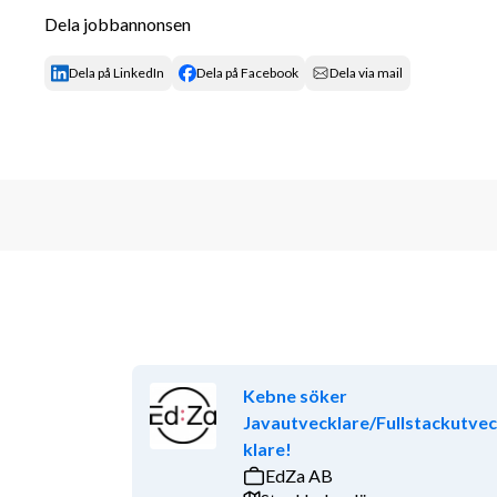
Dela jobbannonsen
rollen kan tillsättas innan sista ansökningsdatum.
Vi kan enbart ta emot och bearbeta din ansökan genom
Dela på LinkedIn
Dela på Facebook
Dela via mail
portal. Med avseende på GDPR kan vi ej ta emot an
med din ansökan! Uppdraget är en del av Quest Cons
Om oss
Quest Consulting är ett auktoriserat konsultbolag me
friskvård och tjänstepension. Vi är specialiserade i
Ekonomi. Vår målsättning är att vara din personliga 
så viktigt för oss att arbeta efter våra kärnvärden dä
Nyskapande och Professionella.
Kebne söker
Javautvecklare/Fullstackutve
klare!
EdZa AB