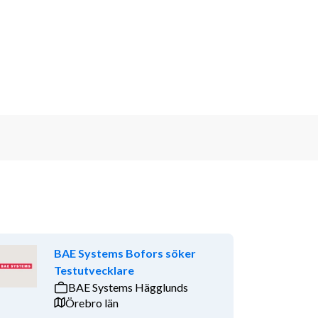
BAE Systems Bofors söker
Testutvecklare
BAE Systems Hägglunds
Örebro län