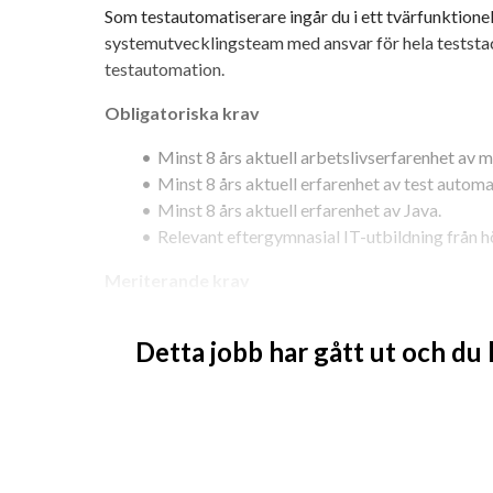
Som testautomatiserare ingår du i ett tvärfunktionel
systemutvecklingsteam med ansvar för hela teststac
testautomation.
Obligatoriska krav
Minst 8 års aktuell arbetslivserfarenhet av m
Minst 8 års aktuell erfarenhet av test automa
Minst 8 års aktuell erfarenhet av Java.
Relevant eftergymnasial IT-utbildning från hö
Meriterande krav
Minst 2 års erfarenhet av systemutveckling 
Detta jobb har gått ut och du
Minst 3 års aktuell erfarenhet av SQL.
Minst 3 års aktuell erfarenhet av JetBrains In
Minst 3 års erfarenhet av testutveckling me
Din ansökan
Låter rollen intressant och passande? Ansök i så fall