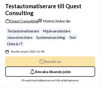
Testautomatiserare till Quest
Consulting
Quest Consulting
Malmö,
Skåne län
Testautomatiserare
Mjukvarutestare
Java utvecklare
Systemutveckling
Test
Data & IT
Ansök senast: 2025-12-08
Ansök nu
Bevaka likande jobb
Få mejl med jobbannonser från arbetsgivaren.