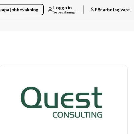
Logga in
kapa jobbevakning
För arbetsgivare
Se bevakningar