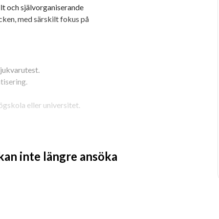
lt och självorganiserande 
ken, med särskilt fokus på 
jukvarutest.
tisering.
gskola eller universitet.
på Svensk myndighet.
 kan inte längre ansöka
tellij IDEA.
d Java springboot.
 omgående för vi intervjuar löpande och 