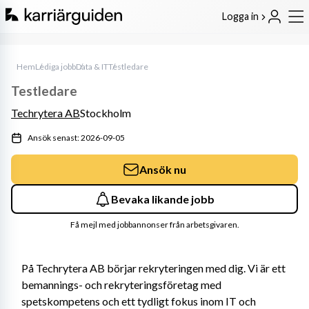
Logga in
Hem
Lediga jobb
Data & IT
Testledare
Testledare
Techrytera AB
Stockholm
Ansök senast: 2026-09-05
Ansök nu
Bevaka likande jobb
Få mejl med jobbannonser från arbetsgivaren.
På Techrytera AB börjar rekryteringen med dig. Vi är ett 
bemannings- och rekryteringsföretag med 
spetskompetens och ett tydligt fokus inom IT och 