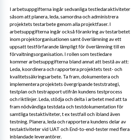
I arbetsuppgifterna ingår sedvanliga testledaraktiviteter 
såsom att planera, leda, samordna och administrera 
projektets testarbete genom alla projektfaser. I 
arbetsuppgifterna ingår också förankring av testarbetet 
inom projektorganisationen samt överlämning av ett 
uppsatt testförfarande lämpligt för överlämning till en 
förvaltningsorganisation. I rollen som testledare 
kommer arbetsuppgifterna bland annat att bestå av att: 
Leda, koordinera och rapportera projektets test- och 
kvalitetssäkringsarbete. Ta fram, dokumentera och 
implementera projektets övergripande teststrategi, 
testplan och testrapport utifrån kundens testprocess 
och riktlinjer. Leda, stödja och delta i arbetet med att ta 
fram nödvändiga testdata och testdokumentation för 
samtliga testaktiviteter, t ex testfall och ibland även 
testning. Planera, leda och rapportera kundens delar av 
testaktiviteter vid UAT och End-to-end-tester med flera 
inblandade leverantörer.