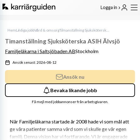
Logga in
Hem
Lediga jobb
Vård & omsorg
Timanställning Sjuksköterska ASIH Älvsjö
Timanställning Sjuksköterska ASIH Älvsjö
Familjeläkarna i Saltsjöbaden AB
Stockholm
Ansök senast: 2026-08-12
Ansök nu
Bevaka likande jobb
Få mejl med jobbannonser från arbetsgivaren.
När Familjeläkarna startade år 2008 hade vi som mål att 
ge våra patienter samma vård som vi skulle ge vår egen 
familj. Denna vision har vi fortfarande. Vi är engagerade 