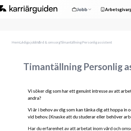
Jobb
Arbetsgivarp
Hem
Lediga jobb
Vård & omsorg
Timantällning Personlig assistent
Timantällning Personlig a
Vi söker dig som har ett genuint intresse av att arbe
andra?
Vi är i behov av dig som kan tänka dig att hoppa in 
vid behov. (Knaske att du studerar eller behöver arbe
Har du erfarenhet av att arbetat inom vård och omso