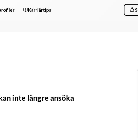
rofiler
Karriärtips
S
 kan inte längre ansöka