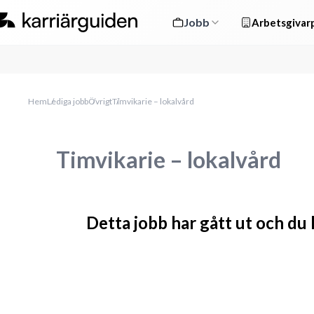
Jobb
Arbetsgivarp
Hem
Lediga jobb
Övrigt
Timvikarie – lokalvård
Timvikarie – lokalvård
Detta jobb har gått ut och du