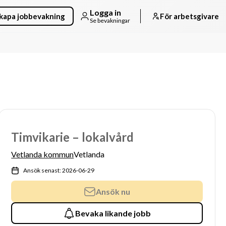
Logga in
kapa jobbevakning
För arbetsgivare
Se bevakningar
Timvikarie – lokalvård
Vetlanda kommun
Vetlanda
Ansök senast: 2026-06-29
Ansök nu
Bevaka likande jobb