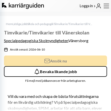
Logga in
Hem
Lediga jobb
Skola och pedagogik
Timvikarie/Timvikarier till Vänerskolan
Timvikarie/Timvikarier till Vänerskolan
Specialpedagogiska Skolmyndigheten
Vänersborg
Ansök senast: 2026-06-10
Ansök nu
Bevaka likande jobb
Få mejl med jobbannonser från arbetsgivaren.
Vill du vara med och skapa de bästa förutsättningarna 
för en likvärdig utbildning? Vi på Specialpedagogiska 
skolmyndigheten, SPSM, arbetar för att alla barn, elever 