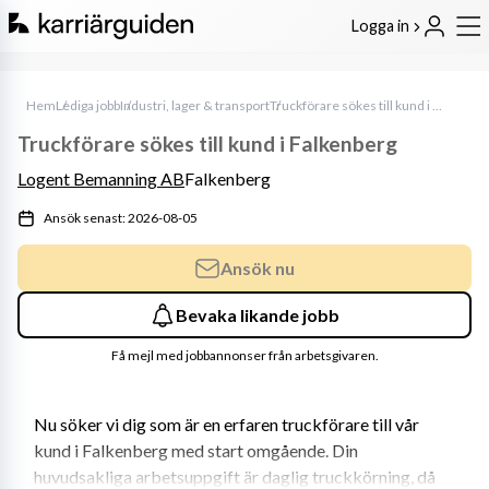
Logga in
Hem
Lediga jobb
Industri, lager & transport
Truckförare sökes till kund i Falkenberg
Truckförare sökes till kund i Falkenberg
Logent Bemanning AB
Falkenberg
Ansök senast: 2026-08-05
Ansök nu
Bevaka likande jobb
Få mejl med jobbannonser från arbetsgivaren.
Nu söker vi dig som är en erfaren truckförare till vår 
kund i Falkenberg med start omgående. Din 
huvudsakliga arbetsuppgift är daglig truckkörning, då 