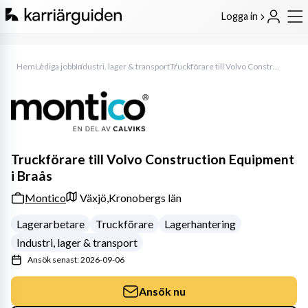
Logga in
Hem
Lediga jobb
Industri, lager & transport
Truckförare till Volvo Construction Equipment i Braås
Truckförare till Volvo Construction Equipment
i Braås
Montico
Växjö,
Kronobergs län
Lagerarbetare
Truckförare
Lagerhantering
Industri, lager & transport
Ansök senast: 2026-09-06
Ansök nu