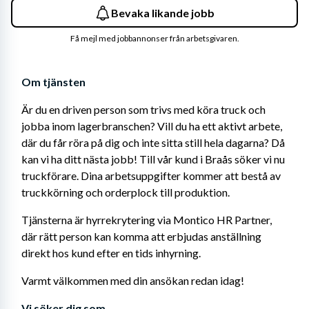
Bevaka likande jobb
Få mejl med jobbannonser från arbetsgivaren.
Om tjänsten
Är du en driven person som trivs med köra truck och 
jobba inom lagerbranschen? Vill du ha ett aktivt arbete, 
där du får röra på dig och inte sitta still hela dagarna? Då 
kan vi ha ditt nästa jobb! Till vår kund i Braås söker vi nu 
truckförare. Dina arbetsuppgifter kommer att bestå av 
truckkörning och orderplock till produktion. 
Tjänsterna är hyrrekrytering via Montico HR Partner, 
där rätt person kan komma att erbjudas anställning 
direkt hos kund efter en tids inhyrning.
Varmt välkommen med din ansökan redan idag!
Vi söker dig som