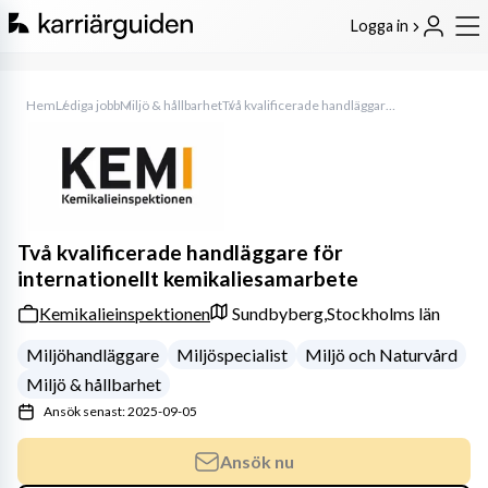
Logga in
Hem
Lediga jobb
Miljö & hållbarhet
Två kvalificerade handläggare för internationellt kemikaliesamarbete
Två kvalificerade handläggare för
internationellt kemikaliesamarbete
Kemikalieinspektionen
Sundbyberg,
Stockholms län
Miljöhandläggare
Miljöspecialist
Miljö och Naturvård
Miljö & hållbarhet
Ansök senast: 2025-09-05
Ansök nu