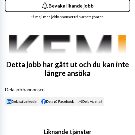
Bevaka likande jobb
Få mejl med jobbannonser från arbetsgivaren.
Detta jobb har gått ut och du kan inte
längre ansöka
Dela jobbannonsen
Om arbetsplatsen
Dela på LinkedIn
Dela på Facebook
Dela via mail
Kemikalieinspektionen är en statlig myndighet som har i 
uppdrag att minska riskerna för att människor och miljö 
skadas av kemikalier. Som medarbetare hos oss är du en 
Liknande tjänster
del av ett betydelsefullt arbete för hållbar utveckling i 