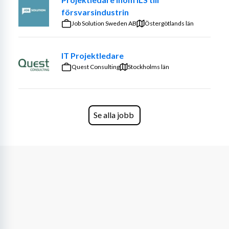
Management, ILS, Tech-pubs, Quality och 
försvarsindustrin
Systemsäkerhet.
Job Solution Sweden AB
Östergötlands län
I rollen som System Safety Engineer kommer du att ingå i 
IT Projektledare
ett team som arbetar med systemsäkerhet för hela 
Quest Consulting
helikoptersystemet. Arbetet sker projektbaserat och i 
Stockholms län
nära samarbete med flera olika materielgrupper inom 
organisationen. Några arbetsuppgifter nedan:
granska systemsäkerhetsarbetet utifrån ställda 
Se alla jobb
krav
genomföra olika typer av 
systemsäkerhetsanalyser
identifiera säkerhetskritiska funktioner och 
komponenter samt ta fram systemsäkerhetskrav
assistera systemingenjörer i designarbetet för att 
uppfylla säkerhetskrav
utveckla säkerhetsåtgärder tillsammans med 
systemingenjörer