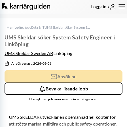
Logga in
Hem
Lediga jobb
Data & IT
UMS Skeldar söker System Safety Engineer i Linköping
UMS Skeldar söker System Safety Engineer i
Linköping
UMS Skeldar Sweden AB
Linköping
Ansök senast: 2026-06-06
Ansök nu
Bevaka likande jobb
Få mejl med jobbannonser från arbetsgivaren.
UMS SKELDAR utvecklar en obemannad helikopter för 
att stötta marina, militära och public safety operationer. 