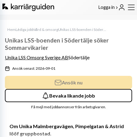
Logga in
Hem
Lediga jobb
Vård & omsorg
Unikas LSS-boenden i Södertälje söker Sommarvikarier
Unikas LSS-boenden i Södertälje söker
Sommarvikarier
Unika LSS Omsorg Sverige AB
Södertälje
Ansök senast: 2026-09-01
Ansök nu
Bevaka likande jobb
Få mejl med jobbannonser från arbetsgivaren.
Om Unika Malmbergavägen, Pimpelgatan & Astrid 
lööf gruppbostad. 