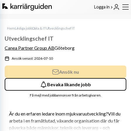
Logga in
Hem
Lediga jobb
Data & IT
Utvecklingschef IT
Utvecklingschef IT
Canea Partner Group AB
Göteborg
Ansök senast: 2026-07-10
Ansök nu
Bevaka likande jobb
Få mejl med jobbannonser från arbetsgivaren.
Är du en erfaren ledare inom mjukvaruutveckling?Vill du 
arbeta i en framåtlutad, växande organisation där du får 
påverka både människor, teknik och leverans – och 