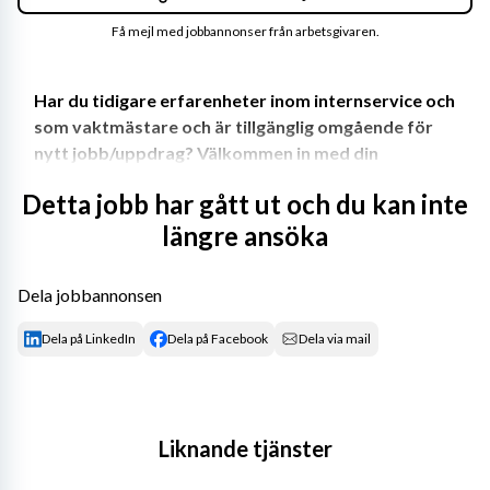
Få mejl med jobbannonser från arbetsgivaren.
Har du tidigare erfarenheter inom internservice och 
som vaktmästare och är tillgänglig omgående för 
nytt jobb/uppdrag? Välkommen in med din 
ansökan!
Detta jobb har gått ut och du kan inte
Arbetsbeskrivning
längre ansöka
Myndigheten ansvarar för frågor om berg, jord och 
Dela jobbannonsen
grundvatten i Sverige och vars uppgift är att 
Dela på LinkedIn
Dela på Facebook
Dela via mail
tillhandahålla geologisk information för samhällets 
behov på kort och lång sikt.
Rollen som vaktmästare innebär att ge stöd och service 
till hela verksamheten. Arbetet är serviceinriktad med 
Liknande tjänster
tekniska och praktiska inslag. Huvudsakliga 
arbetsuppgifter är: