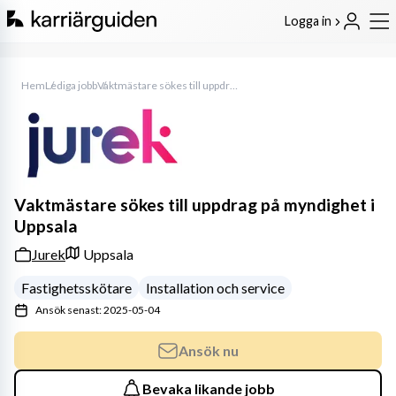
Logga in
Hem
Lediga jobb
Vaktmästare sökes till uppdrag på myndighet i Uppsala
Vaktmästare sökes till uppdrag på myndighet i
Uppsala
Jurek
Uppsala
Fastighetsskötare
Installation och service
Ansök senast: 2025-05-04
Ansök nu
Bevaka likande jobb