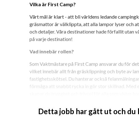
Vilka är First Camp?
Vårt mål är klart - att bli världens ledande campingke
gräsmattor är välklippta, att alla lampor lyser och a
och detaljer. Våra destinationer hade förfallit utan v
på varje destination!
Vad innebär rollen?
Som Vaktmästare på First Camp ansvarar du för det d
vilket innebär allt från gräsklippning och byte av la
fastighetsskötsel. Du hanterar också felanmälningar 
förmåga att snabbt rycka in gör stor skillnad. Med e
skapar du trygghet och trivsel för alla som vistas ho
I grunden omfattar dina arbetsuppgifter allmänna va
Detta jobb har gått ut och du
flexibel och kunna stötta andra områden när det behövs
bistron till ibland städa servicehus. Vi arbetar allti
som en del av vårt team bidrar du till att möta och 