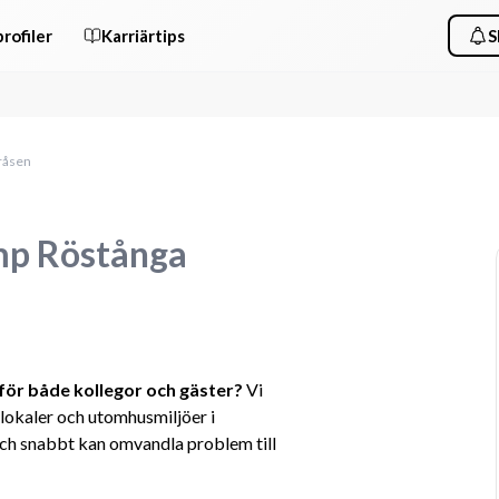
rofiler
Karriärtips
S
eråsen
amp Röstånga
 för både kollegor och gäster? 
Vi 
lokaler och utomhusmiljöer i 
och snabbt kan omvandla problem till 