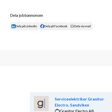
Vem söker vi?
Vi ser gärna att du har tidigare erfarenhet av vaktmä
Dela jobbannonsen
det inte är ett krav. Du är händig, trivs med fysiskt
arbetsdagar. Med ett öga för detaljer och en förmåga
Dela på LinkedIn
Dela på Facebook
Dela via mail
situationer, har du lätt för att skapa en överblick oc
lösningar där andra ser problem och är alltid redo att 
gäster.
Som person är du positiv och hjälpsam, gillar att bju
teamkänsla. Om du har en utbildning inom relevant o
krav. Vi förväntar oss att du kan kommunicera väl på
instruktioner och bemöta gästerna på ett trevligt oc
Vad erbjuder vi?
På First Camp har många börjat i din position och se
kommer att få möjlighet att utvecklas, lära dig nya s
Serviceelektriker Granitor
världen. Våra gemensamma värderingar styr våra da
Electro, Sandviken
Granitor Electro AB
We Care:
 Vi jobbar tillsammans med omtanke om gä