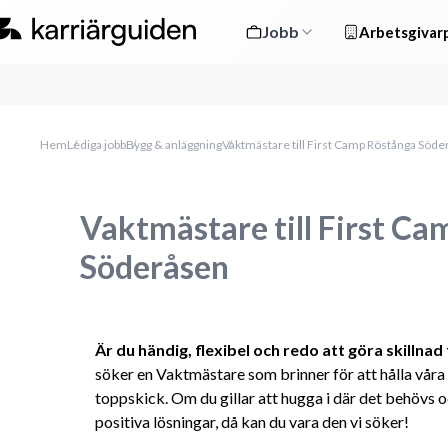
Jobb
Arbetsgivarp
Hem
Lediga jobb
Bygg & anläggning
Vaktmästare till First Camp Röstånga Söd
Vaktmästare till First C
Söderåsen
Är du händig, flexibel och redo att göra skillnad
söker en Vaktmästare som brinner för att hålla våra 
toppskick. Om du gillar att hugga i där det behövs 
positiva lösningar, då kan du vara den vi söker!