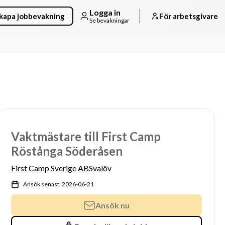
Logga in
kapa jobbevakning
För arbetsgivare
Se bevakningar
Vaktmästare till First Camp
Röstånga Söderåsen
First Camp Sverige AB
Svalöv
Ansök senast: 2026-06-21
Ansök nu