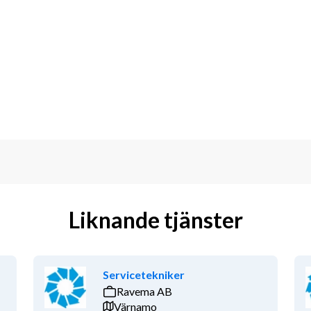
steri eller fastighetsskötsel, även om 
 arbete och uppskattar omväxlande 
 att snabbt anpassa dig till nya 
h prioritera arbetsuppgifter. Du ser 
leverera det där lilla extra för våra 
da på dig själv och uppskattar en god 
mråde är det meriterande men inte ett 
 svenska och engelska för att hantera 
h professionellt sätt.
Liknande tjänster
dan klättrat inom företaget. Du 
aker och träffa människor från hela 
Servicetekniker
gliga handlingar:
Ravema AB
Värnamo
sten, medarbetaren och planeten. Vi 