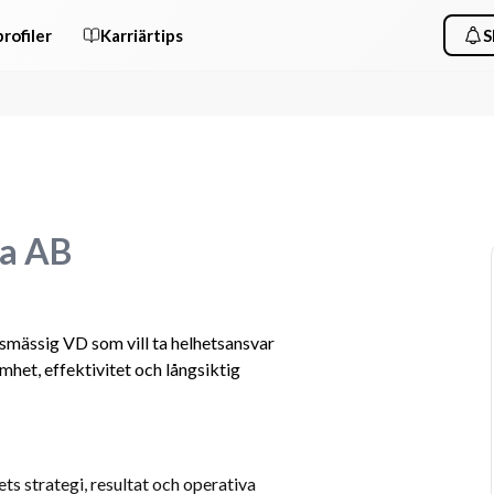
rofiler
Karriärtips
S
ka AB
mässig VD som vill ta helhetsansvar 
et, effektivitet och långsiktig 
s strategi, resultat och operativa 