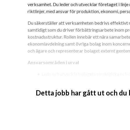
verksamhet. Du leder och utvecklar företaget i linje
riktlinjer, med ansvar för produktion, ekonomi, pers
Du säkerställer att verksamheten bedrivs effektivt 
samtidigt som du driver förbättringsarbete inom pr
kostnadsstruktur. Rollen innebär ett nära samarbet
ekonomiavdelning samt övriga bolag inom koncernen.
och ägare och representerar bolaget externt gente
Ansvarsområden i urval
Leda och utveckla bolagets strategiska och 
Ansvara för resultat, budget och ekonomisk 
Säkerställa effektiv produktion, hög kvalite
Detta jobb har gått ut och du
Driva förbättrings- och utvecklingsarbete 
Utveckla kundrelationer samt arbeta aktivt 
Leda, coacha och utveckla ledningsgrupp oc
Ansvara för investeringar i maskiner, teknik o
Säkerställa efterlevnad av lagar, standarder