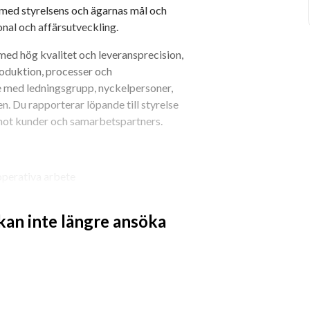
 med styrelsens och ägarnas mål och 
onal och affärsutveckling.
med hög kvalitet och leveransprecision, 
oduktion, processer och 
e med ledningsgrupp, nyckelpersoner, 
 Du rapporterar löpande till styrelse 
mot kunder och samarbetspartners.
operativa arbete
uppföljning
t och god leveransprecision
 kan inte längre ansöka
inom produktion och processer
med försäljning och affärsutveckling
h nyckelpersoner
ch digitalisering
 och branschkrav