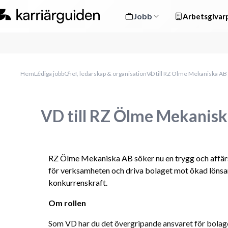
Jobb
Arbetsgivarp
Hem
Lediga jobb
Chef, ledarskap & organisation
VD till RZ Ölme Mekaniska AB
VD till RZ Ölme Mekanis
RZ Ölme Mekaniska AB söker nu en trygg och affärs
för verksamheten och driva bolaget mot ökad lönsamh
konkurrenskraft.
Om rollen
Som VD har du det övergripande ansvaret för bolaget