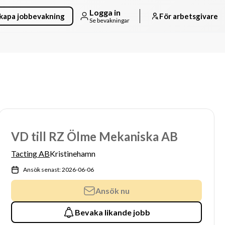
Logga in
kapa jobbevakning
För arbetsgivare
Se bevakningar
VD till RZ Ölme Mekaniska AB
Tacting AB
Kristinehamn
Ansök senast: 2026-06-06
Ansök nu
Bevaka likande jobb