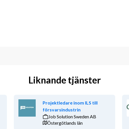
n ledande roll inom tillverkande 
t ansvar med ett operativt, närvarande 
 som VD, produktionschef eller 
kstadsmiljö
get- och uppföljningsarbete
Liknande tjänster
samhetsbehov
Projektledare inom ILS till
försvarsindustrin
Job Solution Sweden AB
tivt motsvarande praktisk erfarenhet
Östergötlands län