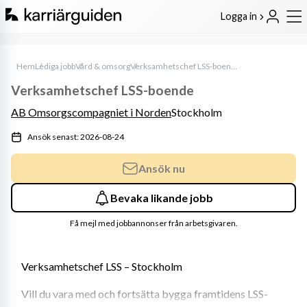
Logga in
Hem
Lediga jobb
Vård & omsorg
Verksamhetschef LSS-boende
Verksamhetschef LSS-boende
AB Omsorgscompagniet i Norden
Stockholm
Ansök senast: 2026-08-24
Ansök nu
Bevaka likande jobb
Få mejl med jobbannonser från arbetsgivaren.
Verksamhetschef LSS – Stockholm
Vill du vara med och fortsätta bygga framtidens LSS-