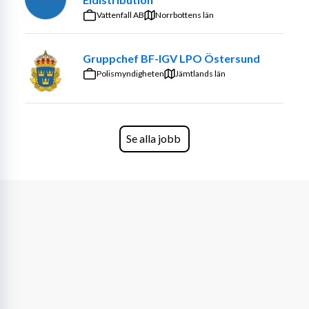
andra lik.
Vattenfall AB
Norrbottens län
Vi söker dig som - Är socionom, har likvärdig utbildning, 
Gruppchef BF-IGV LPO Östersund
eller är sjuksköterska med erfarenhet av LSS. - Har minst 
Polismyndigheten
tre års dokumenterad ledarerfarenhet. - Har goda och 
Jämtlands län
uppdaterade kunskaper om LSS-lagstiftningen. - Är 
trygg i att företräda verksamheten gentemot 
myndigheter och kan stå på tillstånd från IVO. - Har 
Se alla jobb
erfarenhet av personal-, kvalitets- och ekonomiansvar. - 
Är strukturerad, lösningsorienterad och trivs i en miljö 
där arbetet snabbt kan skifta riktning. - Leder med 
tydlighet, värme och respekt – och sätter alltid de 
boendes behov i centrum.
Dina arbetsuppgifter - Säkerställa att verksamheten 
drivs enligt avtal, lagkrav och interna riktlinjer. - Ansvara 
för rekrytering, bemanning, handledning och utveckling 
av personal. - Följa upp verksamhetens resultat och 
arbeta aktivt med budget, kvalitet och måluppfyllelse. - 