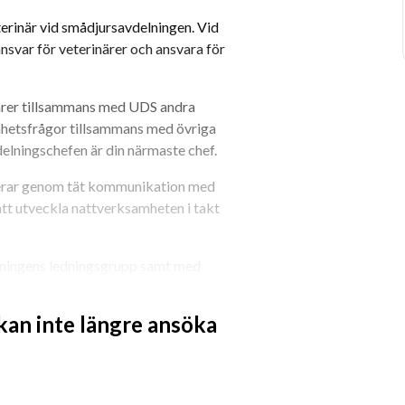
rinär vid smådjursavdelningen. Vid 
nsvar för veterinärer och ansvara för 
närer tillsammans med UDS andra 
mhetsfrågor tillsammans med övriga 
delningschefen är din närmaste chef.
ngerar genom tät kommunikation med 
tt utveckla nattverksamheten i takt 
elningens ledningsgrupp samt med 
la en kvalitativ och effektiv vård samt 
betare bidrar till att ge god 
 kan inte längre ansöka
 förutsättningar för klinisk utbildning 
sutbildningar inom SLU samt utbildning 