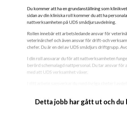
Du kommer att ha en grundanställning som klinikvete
sidan av din kliniska roll kommer du att ha personala
nattverksamheten på UDS smådjursavdelning.
Rollen innebär ett arbetsledande ansvar för veteri
veterinärchef och även ansvar för drift-och verksa
chefer. Du är en del av UDS smådjurs driftgrupp. Av
I din roll ansvarar du för att nattverksamheten fu
berörd schemalagd nattpersonal. Du tar ansvar för a
med att UDS verksamhet växer.
I ditt arbete samverkar du med övriga chefer i avd
seniora veterinärer och specialister för att säkerstäl
en bra utbildningsmiljö för UDS studenter. Alla medar
Detta jobb har gått ut och du
djursjukvård samt att ge studenter och forskare goda
och forskning.
Du erbjuds ledarutveckling via chefs-och ledarskap