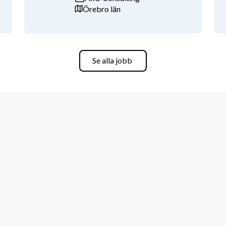
Örebro län
venska.
och professionell i ditt 
 pressade situationer och har förmågan 
Se alla jobb
ill verksamheten.
oregelbundna arbetstider.
tresse för evidensbaserad vård och du 
h forskning.
h kattens sjukdomar eller högre 
rån verksamhetsutveckling.
grundutbildning, forskning och 