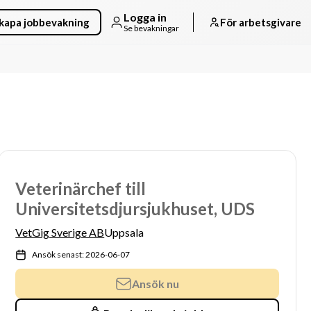
Logga in
kapa jobbevakning
För arbetsgivare
Se bevakningar
Veterinärchef till
Universitetsdjursjukhuset, UDS
VetGig Sverige AB
Uppsala
Ansök senast: 2026-06-07
Ansök nu