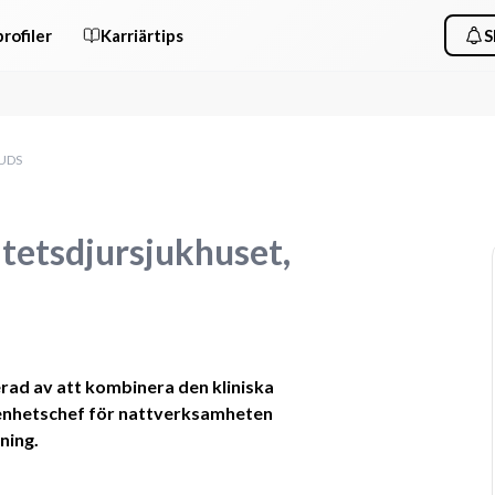
rofiler
Karriärtips
S
 UDS
itetsdjursjukhuset,
rad av att kombinera den kliniska 
enhetschef för nattverksamheten 
ning.