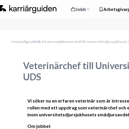
Jobb
Arbetsgivarp
Hem
Lediga jobb
Vård & omsorg
Veterinärchef till Universitetsdjursjukhuset,
Veterinärchef till Univers
UDS
Vi söker nu en erfaren veterinär som är intresse
rollen med ett uppdrag som veterinärchef och 
inom universitetsdjursjukhusets smådjursavdel
Om jobbet