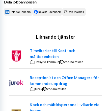
Dela jobbannonsen
Dela på LinkedIn
Dela på Facebook
Dela via mail
Liknande tjänster
Timvikarier till Kost- och
måltidsenheten
Botkyrka kommun
Stockholms län
Receptionist och Office Managers för
kommande uppdrag
Jurek
Stockholms län
Kock och måltidspersonal - vikarie vid
behov