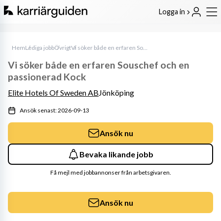
Logga in
Hem
Lediga jobb
Övrigt
Vi söker både en erfaren Souschef och en passionerad Kock
Vi söker både en erfaren Souschef och en
passionerad Kock
Elite Hotels Of Sweden AB
Jönköping
Ansök senast: 2026-09-13
Ansök nu
Bevaka likande jobb
Få mejl med jobbannonser från arbetsgivaren.
Ansök nu