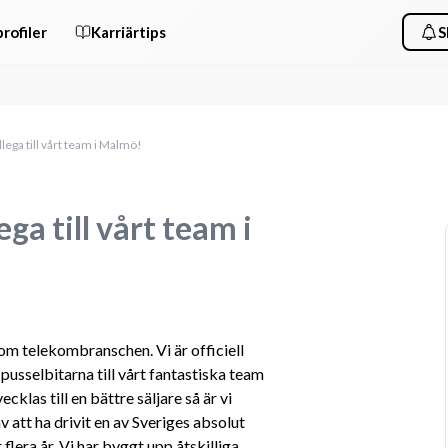
rofiler
Karriärtips
S
llega till vårt team i Malmö!
ega till vårt team i
m telekombranschen. Vi är officiell 
 pusselbitarna till vårt fantastiska team 
cklas till en bättre säljare så är vi 
 att ha drivit en av Sveriges absolut 
era år. Vi har byggt upp åtskilliga 