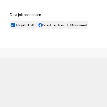
Bland Marknadens starkaste provisioner 
Garantilön
Dela jobbannonsen
Tävlingar 
Dela på LinkedIn
Dela på Facebook
Dela via mail