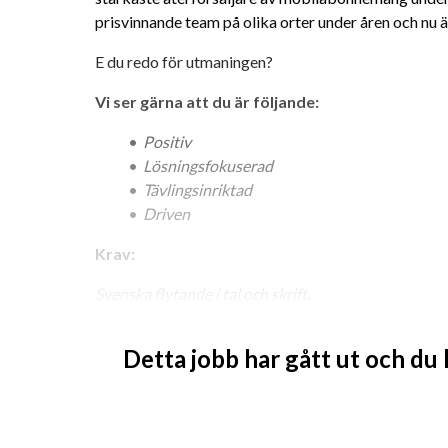
prisvinnande team på olika orter under åren och nu är
E du redo för utmaningen?
Vi ser gärna att du är följande:
Positiv
Lösningsfokuserad
Tävlingsinriktad
Driven
Krav:
Svenska flytande i tal och skrift
. 
Vi erbjuder följande: 
Detta jobb har gått ut och du
Heltidstjänst 
Måndag - Fredag 08.45 - 17.30 
Gedigen säljutbildning
Daglig coachning