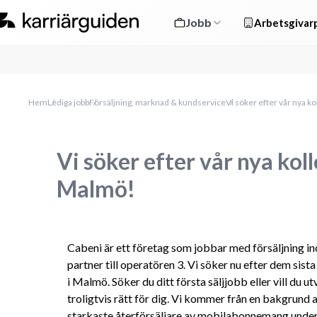
Jobb
Arbetsgivarp
Hem
Lediga jobb
Försäljning, marknad & kundservice
Vi söker efter vår nya ko
Vi söker efter vår nya koll
Malmö!
Cabeni är ett företag som jobbar med försäljning ino
partner till operatören 3. Vi söker nu efter dem sista
i Malmö. Söker du ditt första säljjobb eller vill du utve
troligtvis rätt för dig. Vi kommer från en bakgrund av
starkaste återförsäljare av mobilabonnemang under fl