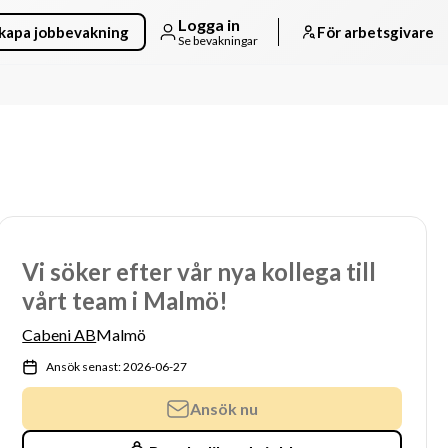
Logga in
kapa jobbevakning
För arbetsgivare
Se bevakningar
Vi söker efter vår nya kollega till
vårt team i Malmö!
Cabeni AB
Malmö
Ansök senast: 2026-06-27
Ansök nu