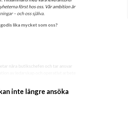
heterna först hos oss. Vår ambition är 
ningar – och oss själva.
 godis lika mycket som oss?
etar nära butikschefen och tar ansvar 
ation av ledarskap och operativt arbete 
 kan inte längre ansöka
 planering.
, exponering och varupåfyllnad.
butiksmiljö.