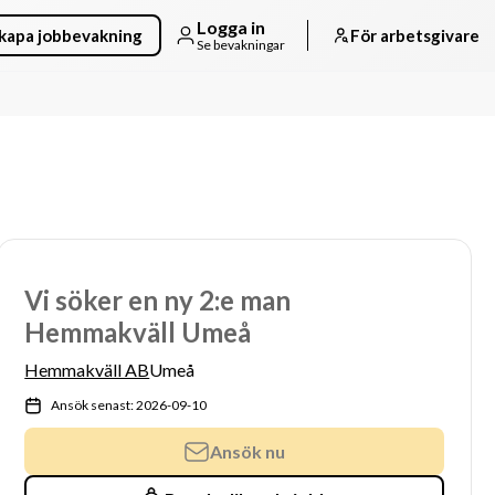
Logga in
kapa jobbevakning
För arbetsgivare
Se bevakningar
Vi söker en ny 2:e man
Hemmakväll Umeå
Hemmakväll AB
Umeå
Ansök senast: 2026-09-10
Ansök nu