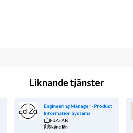
elgarbete
 , vilket kräver flexibilitet och 
dflöde.
 butiksarbete inom detaljhandeln. Du 
 för att ge god kundservice. 
iterande, men inget krav.
ositiv inställning och god 
flexibel och gillar att ta ansvar. Du 
genskaper såsom hög servicekänsla, 
Liknande tjänster
 tror på mångfald och strävar efter en 
rikar vårt arbete.
Engineering Manager - Product
Information Systems
EdZa AB
Skåne län