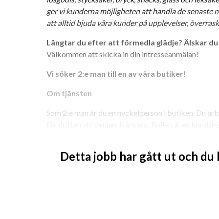
ger vi kunderna möjligheten att handla de senaste ny
att alltid bjuda våra kunder på upplevelser, överrask
Längtar du efter att förmedla glädje? Älskar du
Välkommen att skicka in din intresseanmälan!
Vi söker 2:e man till en av våra butiker!
Om tjänsten
Som 2:e man är du en nyckelperson i butiken. Du arb
för driften vid dennes frånvaro. Rollen är en kombin
i butik.
Detta jobb har gått ut och du
Dina arbetsuppgifter:
Stötta butikschefen i praktiska uppgifter och
Aktivt delta i försäljning och kundservice.
Kassahantering, varumottagning, uppackning
Bidra till en inspirerande och välorganiserad 