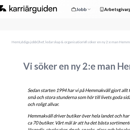
Jobb
Arbetsgivarp
Hem
Lediga jobb
Chef, ledarskap & organisation
Vi söker en ny 2:e man Hemm
Vi söker en ny 2:e man 
Sedan starten 1994 har vi på Hemmakväll gjort allt f
små och stora stunderna som hör till livets goda sida
och roligt allvar.
Hemmakväll driver butiker över hela landet och har
ca 70 butiker. Vårt mål är att ha det bästa sortimen
lösgodis, stycksaker, dryck, snacks, glass och leksak