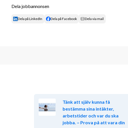
Dela jobbannonsen
Arbetet innebär både dag- och kvällstid samt h
förmåga att anpassa sig till butikens behov och kun
Dela på LinkedIn
Dela på Facebook
Dela via mail
Om dig 
Vi söker dig som har erfarenhet av sälj- och
har ett intresse för våra produktområden och brinner
Erfarenhet av kassahantering och försäljning är mer
Du är målmedveten, nyfiken och engagerad – med en p
samarbetsförmåga. Du trivs med att arbeta i team, är 
måste ha fyllt 18 år på grund av tobaksförsäljning.
Hos oss på Hemmakväll värdesätter vi personliga e
drivkraft och ett genuint intresse för våra kunder. Vi
arbetsplats där olika erfarenheter och perspektiv be
Välkommen med din ansökan!
Tänk att själv kunna få
bestämma sina intäkter,
HEMMAKVÄLL
arbetstider och var du ska
jobba. – Prova på att vara din