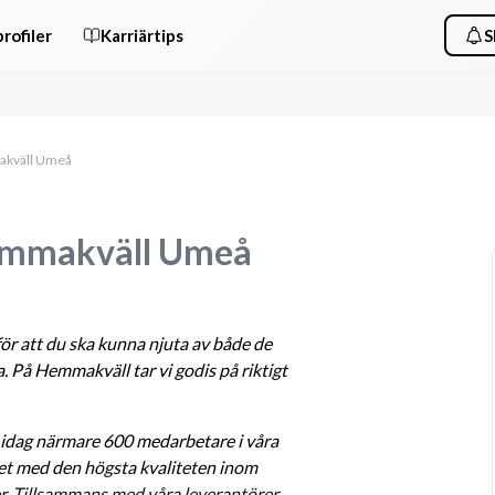
rofiler
Karriärtips
S
akväll Umeå
Hemmakväll Umeå
ör att du ska kunna njuta av både de 
. På Hemmakväll tar vi godis på riktigt 
 idag närmare 600 medarbetare i våra 
tet med den högsta kvaliteten inom 
er. Tillsammans med våra leverantörer 